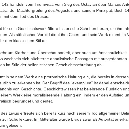
 142 handeln vom Triumvirat, vom Sieg des Octavian über Marcus Ant
atra, der Machtergreifung des Augustus und seinem Prinzipat. Buch 1
n mit dem Tod des Drusus.
ht für sein Geschichtswerk ältere historische Schriften heran, die ihm al
nen. Als stilistisches Vorbild dient ihm Cicero und sein Werk nimmt im V
r den klassischen Stil an.
t sehr um Klarheit und Überschaubarkeit, aber auch um Anschaulichkeit
o wechseln sich nüchterne annalistische Passagen mit ausgedehnten
en im Stile der hellenistischen Geschichtsschreibung ab.
mmt in seinem Werk eine prorömische Haltung ein, die bereits in dessen
eutlich zu erkennen ist. Der Begriff des "exemplum" ist dabei entscheid
tändnis von Geschichte. Geschichtswissen hat belehrende Funktion und
seinem Werk eine moralisierende Haltung ein, indem er den Aufstieg un
lisch begründet und deutet.
des Livius erfreute sich bereits kurz nach seinem Tod allgemeiner Beli
zur Schullektüre. Im Mittelalter wurde Livius zwar als Autorität anerka
um gelesen.