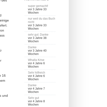
e des
super gemacht!
vor 3 Jahre 33
Wochen
d
nur weil du das Buch
einige
nicht
fert.
vor 3 Jahre 33
Wochen
von
sehr gut. Danke
ass
vor 3 Jahre 38
Wochen
Danke
Er
vor 3 Jahre 40
Wochen
Whalla Krise
r
vor 4 Jahre 6
Wochen
Sehr hilfreich
h 16
vor 4 Jahre 6
Wochen
inem
Danke
vor 4 Jahre 7
Wochen
s und
Sehr gut
vor 4 Jahre 8
Wochen