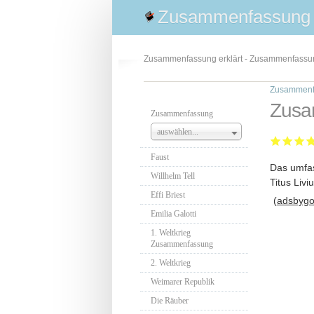
Zusammenfassung
Zusammenfassung erklärt - Zusammenfass
Zusammenf
Zusa
Zusammenfassung
auswählen...
Faust
Das umfas
Willhelm Tell
Titus Liv
Effi Briest
(adsbygoo
Emilia Galotti
1. Weltkrieg
Zusammenfassung
2. Weltkrieg
Weimarer Republik
Die Räuber