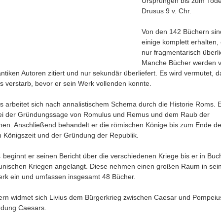
Ursprüngen bis zum Tod
Drusus 9 v. Chr.
Von den 142 Büchern sin
einige komplett erhalten, 
nur fragmentarisch überlie
Manche Bücher werden 
tiken Autoren zitiert und nur sekundär überliefert. Es wird vermutet, d
us verstarb, bevor er sein Werk vollenden konnte.
ius arbeitet sich nach annalistischem Schema durch die Historie Roms. 
bei der Gründungssage von Romulus und Remus und dem Raub der
nen. Anschließend behandelt er die römischen Könige bis zum Ende de
 Königszeit und der Gründung der Republik.
 beginnt er seinen Bericht über die verschiedenen Kriege bis er in Buc
unischen Kriegen angelangt. Diese nehmen einen großen Raum in se
rk ein und umfassen insgesamt 48 Bücher.
ern widmet sich Livius dem Bürgerkrieg zwischen Caesar und Pompeiu
rdung Caesars.