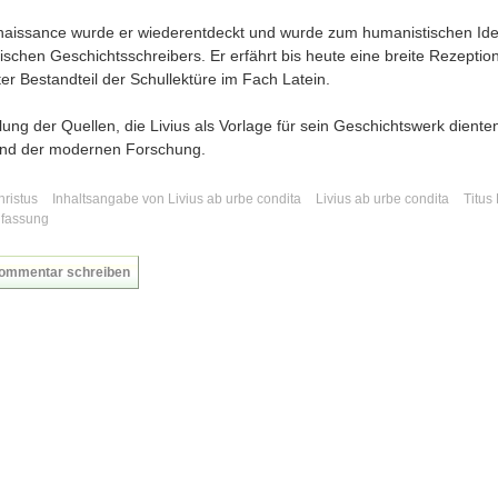
naissance wurde er wiederentdeckt und wurde zum humanistischen Ide
ischen Geschichtsschreibers. Er erfährt bis heute eine breite Rezeptio
ster Bestandteil der Schullektüre im Fach Latein.
lung der Quellen, die Livius als Vorlage für sein Geschichtswerk dienten
nd der modernen Forschung.
hristus
Inhaltsangabe von Livius ab urbe condita
Livius ab urbe condita
Titus 
fassung
ommentar schreiben