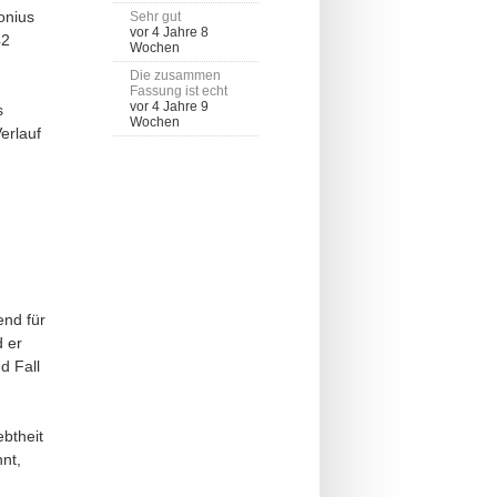
onius
Sehr gut
vor 4 Jahre 8
42
Wochen
Die zusammen
Fassung ist echt
vor 4 Jahre 9
s
Wochen
erlauf
end für
 er
d Fall
ebtheit
nnt,