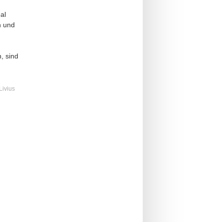
al
n und
, sind
Livius