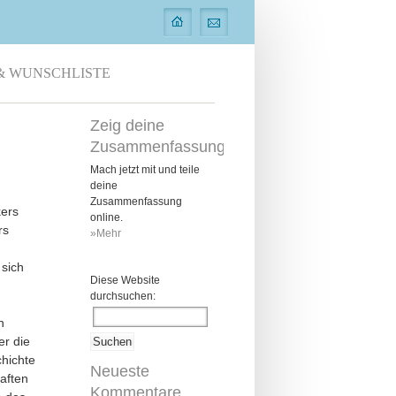
& WUNSCHLISTE
Zeig deine
Zusammenfassung
Mach jetzt mit und teile
deine
Zusammenfassung
kers
online.
rs
»Mehr
 sich
Diese Website
durchsuchen:
n
er die
chichte
Neueste
aften
Kommentare