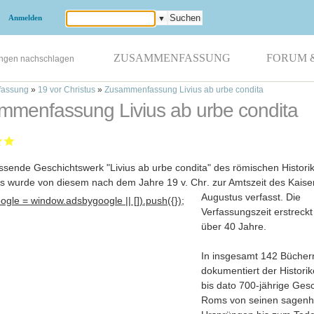
Anmelden
▼
ZUSAMMENFASSUNG
FORUM 
ungen nachschlagen
assung
»
19 vor Christus
»
Zusammenfassung Livius ab urbe condita
mmenfassung Livius ab urbe condita
sende Geschichtswerk "Livius ab urbe condita" des römischen Histori
ius wurde von diesem nach dem Jahre 19 v. Chr
. zur Amtszeit des Kaise
Augustus verfasst. Die
gle = window.adsbygoogle || []).push({});
Verfassungszeit erstreckt
über 40 Jahre.
In insgesamt 142 Bücher
dokumentiert der Historik
bis dato 700-jährige Ges
Roms von seinen sagenh