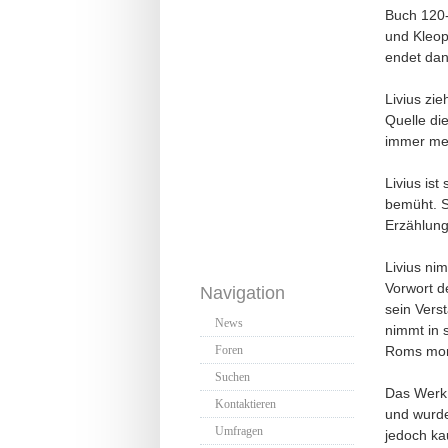
Buch 120-
und Kleop
endet dan
Livius zie
Quelle die
immer meh
Livius is
bemüht. S
Erzählung
Livius ni
Vorwort d
Navigation
sein Vers
News
nimmt in 
Roms mora
Foren
Suchen
Das Werk 
Kontaktieren
und wurde 
Umfragen
jedoch ka