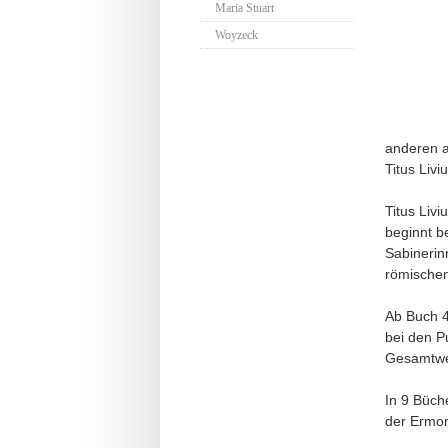
Maria Stuart
Woyzeck
anderen an
Titus Livi
Titus Liv
beginnt 
Sabinerin
römischen
Ab Buch 4
bei den P
Gesamtwe
In 9 Büch
der Ermo