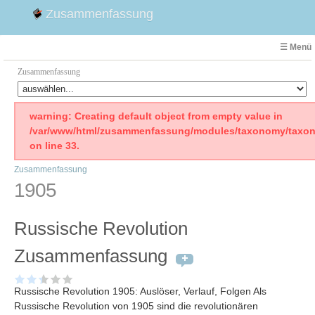
Zusammenfassung
☰ Menü
Zusammenfassung
Faust
warning: Creating default object from empty value in
/var/www/html/zusammenfassung/modules/taxonomy/taxon
Willhelm Tell
on line 33.
Effi Briest
Zusammenfassung
Emilia Galotti
1905
1. Weltkrieg Zusammenfassung
2. Weltkrieg
Russische Revolution
Weimarer Republik
Die Räuber
Zusammenfassung
Maria Stuart
Woyzeck
Russische Revolution 1905: Auslöser, Verlauf, Folgen Als
Russische Revolution von 1905 sind die revolutionären