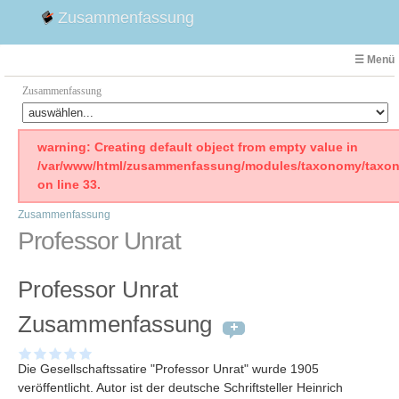
Zusammenfassung
☰ Menü
Zusammenfassung
Faust
warning: Creating default object from empty value in
/var/www/html/zusammenfassung/modules/taxonomy/taxon
Willhelm Tell
on line 33.
Effi Briest
Zusammenfassung
Emilia Galotti
Professor Unrat
1. Weltkrieg Zusammenfassung
2. Weltkrieg
Professor Unrat
Weimarer Republik
Die Räuber
Zusammenfassung
Maria Stuart
Woyzeck
Die Gesellschaftssatire "Professor Unrat" wurde 1905
veröffentlicht. Autor ist der deutsche Schriftsteller Heinrich