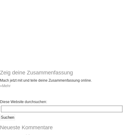
Umfragen
Letzte Beiträge
Aktive Forenbeiträge
Dies ist das Forum um neue Funktionen und Information zu Wünschen
Regeln (Bitte vor dem posten lesen)
Regeln (Bitte vor dem posten lesen)
Regeln (Bitte vor dem posten lesen)
Wei
Zeig deine Zusammenfassung
Mach jetzt mit und teile deine Zusammenfassung online.
»Mehr
Diese Website durchsuchen:
Neueste Kommentare