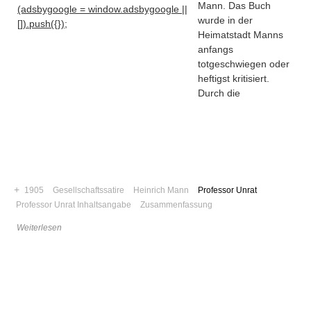
Mann
. Das Buch
(adsbygoogle = window.adsbygoogle ||
wurde in der
[]).push({});
Heimatstadt Manns
anfangs
totgeschwiegen oder
heftigst kritisiert.
Durch die
+
1905
Gesellschaftssatire
Heinrich Mann
Professor Unrat
Professor Unrat Inhaltsangabe
Zusammenfassung
Navigation
Weiterlesen
News
Foren
Suchen
Kontaktieren