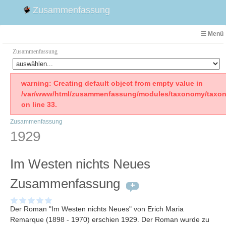
Zusammenfassung
☰ Menü
Zusammenfassung
Faust
warning: Creating default object from empty value in
/var/www/html/zusammenfassung/modules/taxonomy/taxon
Willhelm Tell
on line 33.
Effi Briest
Zusammenfassung
Emilia Galotti
1929
1. Weltkrieg Zusammenfassung
2. Weltkrieg
Im Westen nichts Neues
Weimarer Republik
Die Räuber
Zusammenfassung
Maria Stuart
Woyzeck
Der Roman "Im Westen nichts Neues" von Erich Maria
Remarque (1898 - 1970) erschien 1929. Der Roman wurde zu