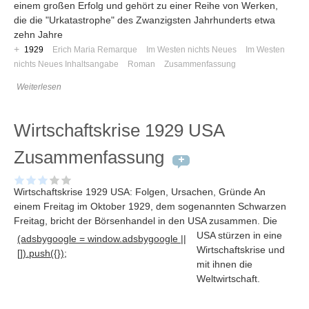
einem großen Erfolg und gehört zu einer Reihe von Werken,
die die "Urkatastrophe" des Zwanzigsten Jahrhunderts etwa
zehn Jahre
+
1929
Erich Maria Remarque
Im Westen nichts Neues
Im Westen
nichts Neues Inhaltsangabe
Roman
Zusammenfassung
Weiterlesen
Wirtschaftskrise 1929 USA
Zusammenfassung
Wirtschaftskrise 1929 USA: Folgen, Ursachen, Gründe An
einem Freitag im Oktober 1929, dem sogenannten Schwarzen
Navigation
Freitag, bricht der Börsenhandel in den USA zusammen
. Die
USA stürzen in eine
(adsbygoogle = window.adsbygoogle ||
News
Wirtschaftskrise und
[]).push({});
Foren
mit ihnen die
Weltwirtschaft.
Suchen
Kontaktieren