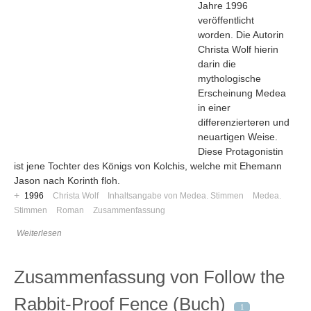
Jahre 1996
veröffentlicht
worden. Die Autorin
Christa Wolf hierin
darin die
mythologische
Erscheinung Medea
in einer
differenzierteren und
neuartigen Weise.
Diese Protagonistin
ist jene Tochter des Königs von Kolchis, welche mit Ehemann
Jason nach Korinth floh.
+
1996
Christa Wolf
Inhaltsangabe von Medea. Stimmen
Medea.
Stimmen
Roman
Zusammenfassung
Navigation
Weiterlesen
News
Foren
Zusammenfassung von Follow the
Suchen
Rabbit-Proof Fence (Buch)
Kontaktieren
1