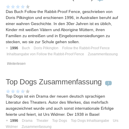
Umfragen
Letzte Beiträge
Das Buch Follow the Rabbit-Proof Fence, geschrieben von
Doris Pilkington und erschienen 1996, in Australien beruht auf
einer wahren Geschichte. In den 30er Jahren ist es üblich,
Aktive Forenbeiträge
Kinder mit weißen Vätern und Aborigine Müttern, ihren
Dies ist das Forum um neue Funktionen und Information zu Wünschen
Familien zu entreißen und in Eingeborenensiedlungen zu
Regeln (Bitte vor dem posten lesen)
stecken, wo sie zur Schule gehen sollen.
Regeln (Bitte vor dem posten lesen)
+
1996
Buch
Doris Pilkington
Follow the Rabbit-Proof Fence
Regeln (Bitte vor dem posten lesen)
Inhaltsangabe von Follow the Rabbit-Proof Fence
Zusammenfassung
Wei
Weiterlesen
Top Dogs Zusammenfassung
1
Top Dogs ist ein Drama der neuen deutsch sprachigen
Literatur des Theaters. Autor des Werkes, das mehrfach
ausgezeichnet wurde und auch sonst internationale Erfolge
feierte und feiert, ist Urs Widmer. Der 1938 in Basel
+
1996
Drama
Theater
Top Dogs
Top Dogs Inhaltsangabe
Urs
Widmer
Zusammenfassung