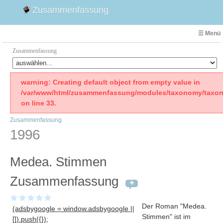
Zusammenfassung
☰ Menü
Zusammenfassung
Faust
warning: Creating default object from empty value in
/var/www/html/zusammenfassung/modules/taxonomy/taxon
Willhelm Tell
on line 33.
Effi Briest
Zusammenfassung
Emilia Galotti
1996
1. Weltkrieg Zusammenfassung
2. Weltkrieg
Medea. Stimmen
Weimarer Republik
Die Räuber
Zusammenfassung
Maria Stuart
Woyzeck
Der Roman "Medea
.
(adsbygoogle = window.adsbygoogle ||
Stimmen" ist im
[]).push({});