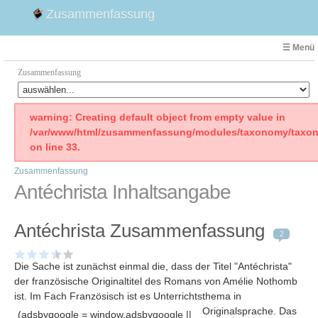
Zusammenfassung
☰ Menü
Zusammenfassung
Faust
warning: Creating default object from empty value in
/var/www/html/zusammenfassung/modules/taxonomy/taxon
Willhelm Tell
on line 33.
Effi Briest
Zusammenfassung
Emilia Galotti
Antéchrista Inhaltsangabe
1. Weltkrieg Zusammenfassung
2. Weltkrieg
Antéchrista Zusammenfassung
Weimarer Republik
2
Die Räuber
Die Sache ist zunächst einmal die, dass der Titel "Antéchrista"
Maria Stuart
der französische Originaltitel des Romans von Amélie Nothomb
Woyzeck
ist. Im Fach Französisch ist es Unterrichtsthema in
Originalsprache
. Das
(adsbygoogle = window.adsbygoogle ||