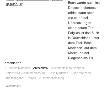
Buch wurde auch ins
[]).push({});
Deutsche übersetzt,
erhielt dann aber -
wie so oft bei
Übersetzungen-
einen neuen Titel.
Folglich ist das Buch
in Deutschland unter
dem Titel "Böse
Mädchen" auf dem
Markt und bei
Diogenes als TB
erschienen.
+
Amélie Nothomb
Antechrista
Antéchrista Inhaltsangabe
Antéchrista Zusammenfassung
Böse Mädchen
Böse Mädchen
Navigation
Inhaltsangabe
Roman
Zusammenfassung
News
Weiterlesen
Foren
Suchen
Kontaktieren