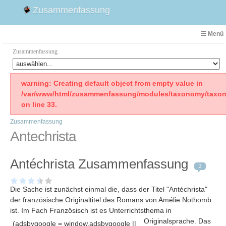
Zusammenfassung
☰ Menü
Zusammenfassung
Faust
warning: Creating default object from empty value in
/var/www/html/zusammenfassung/modules/taxonomy/taxon
Willhelm Tell
on line 33.
Effi Briest
Zusammenfassung
Emilia Galotti
Antechrista
1. Weltkrieg Zusammenfassung
2. Weltkrieg
Antéchrista Zusammenfassung
Weimarer Republik
2
Die Räuber
Die Sache ist zunächst einmal die, dass der Titel "Antéchrista"
Maria Stuart
der französische Originaltitel des Romans von Amélie Nothomb
Woyzeck
ist. Im Fach Französisch ist es Unterrichtsthema in
Originalsprache
. Das
(adsbygoogle = window.adsbygoogle ||