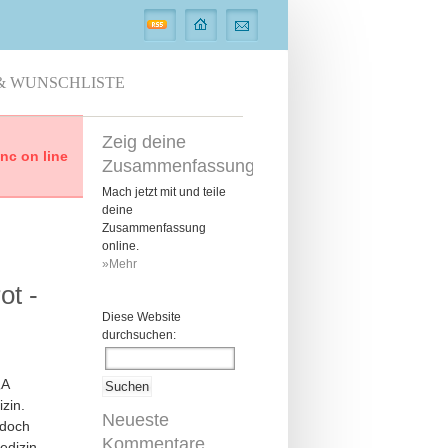
& WUNSCHLISTE
Zeig deine
c on line
Zusammenfassung
Mach jetzt mit und teile
deine
Zusammenfassung
online.
»Mehr
ot -
Diese Website
durchsuchen:
„A
izin
.
Neueste
edoch
Kommentare
edizin.