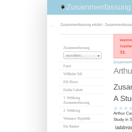
Zusammenfassung
Zusammenfassung erklärt - Zusammenfass
warni
/var/
Zusammenfassung
33.
auswählen...
Zusammenf
Faust
Arth
Willhelm Tell
Effi Briest
Zusam
Emilia Galotti
A Stu
1. Weltkrieg
Zusammenfassung
2. Weltkrieg
Arthur Ca
Weimarer Republik
Study in 
Die Räuber
(adsbygoo