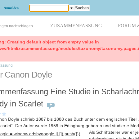
Anmelden
▼
ZUSAMMENFASSUNG
FORUM 
ungen nachschlagen
ng: Creating default object from empty value in
www/html/zusammenfassung/modules/taxonomy/taxonomy.pages.in
assung
ur Canon Doyle
menfassung Eine Studie in Scharlachr
dy in Scarlet
non Doyle schrieb 1887 bis 1888 das Buch unter dem englischen Titel 
Scarlet“. Der Autor wurde 1959 in Edingburg geboren und studierte Med
Als Schriftsteller war er j
gle = window.adsbygoogle || []).push({});
erfolgreicher, als in der M