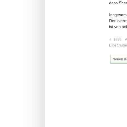
dass Sher
Insgesamt
Denkvermö
ist von se
+
1888
A
Eine Studie
Neuen K