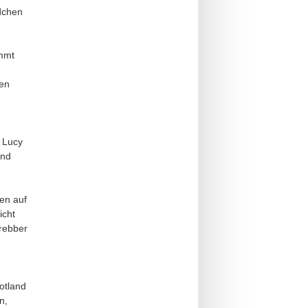
dchen
immt
u
ben
 Lucy
und
en auf
icht
Drebber
otland
n,