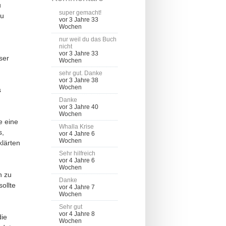
u
super gemacht!
zu
vor 3 Jahre 33
Wochen
nur weil du das Buch
nicht
vor 3 Jahre 33
ser
Wochen
sehr gut. Danke
vor 3 Jahre 38
Wochen
s
Danke
vor 3 Jahre 40
Wochen
e eine
Whalla Krise
s,
vor 4 Jahre 6
Wochen
lärten
Sehr hilfreich
vor 4 Jahre 6
Wochen
n zu
Danke
ollte
vor 4 Jahre 7
Wochen
Sehr gut
vor 4 Jahre 8
ie
Wochen