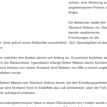
schwer, eine Wohnung z
angemessenen Preisen 
finden.
Ein Bekannter stellte ihm
Sherlock Holmes vor. Die
betrieb medizinische
Forschungen an der
t, ohne jedoch einen Doktortitel anzustreben. Sein Spezialgebiet ist da
n.
e zwischen den beiden stimmt von Anfang an. Zusammen beziehen si
n der Backerstreet. Irgendwann erlangt Doktor Watson davon Kenntni
lock Holmes von einem Scotland Yard Detektiv um Hilfe in einem ungek
gebeten wurde.
Doktor Watson war Sherlock Holmes bereit, bei den Ermittlungsarbeite
war wird Scotland Yard im Endeffekt das Lob einheimsen, aber der Fall s
sehr aufregend erweisen.
heruntergekommenen Haus in einem Elendsviertel von London wurde d