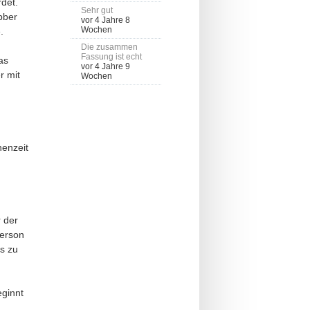
det.
Sehr gut
bber
vor 4 Jahre 8
Wochen
.
Die zusammen
Fassung ist echt
as
vor 4 Jahre 9
r mit
Wochen
henzeit
 der
ferson
s zu
eginnt