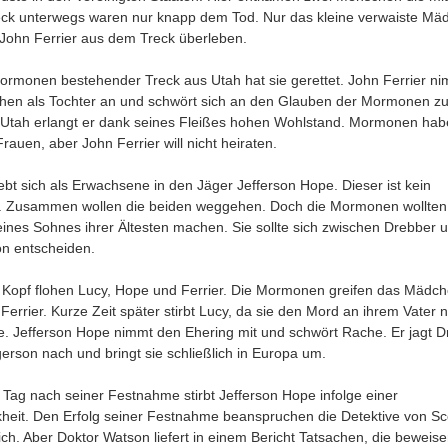
ck unterwegs waren nur knapp dem Tod. Nur das kleine verwaiste Mä
John Ferrier aus dem Treck überleben.
ormonen bestehender Treck aus Utah hat sie gerettet. John Ferrier n
en als Tochter an und schwört sich an den Glauben der Mormonen z
n Utah erlangt er dank seines Fleißes hohen Wohlstand. Mormonen ha
auen, aber John Ferrier will nicht heiraten.
iebt sich als Erwachsene in den Jäger Jefferson Hope. Dieser ist kein
 Zusammen wollen die beiden weggehen. Doch die Mormonen wollten
eines Sohnes ihrer Ältesten machen. Sie sollte sich zwischen Drebber 
n entscheiden.
 Kopf flohen Lucy, Hope und Ferrier. Die Mormonen greifen das Mädch
Ferrier. Kurze Zeit später stirbt Lucy, da sie den Mord an ihrem Vater n
te. Jefferson Hope nimmt den Ehering mit und schwört Rache. Er jagt 
erson nach und bringt sie schließlich in Europa um.
 Tag nach seiner Festnahme stirbt Jefferson Hope infolge einer
heit. Den Erfolg seiner Festnahme beanspruchen die Detektive von Sc
ich. Aber Doktor Watson liefert in einem Bericht Tatsachen, die beweise