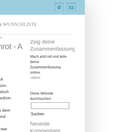
& WUNSCHLISTE
et
Zeig deine
ot - A
Zusammenfassung
Mach jetzt mit und teile
deine
Zusammenfassung
online.
»Mehr
„A
izin
.
edoch
Diese Website
edizin.
durchsuchen:
s dem
und
Neueste
 war
Kommentare