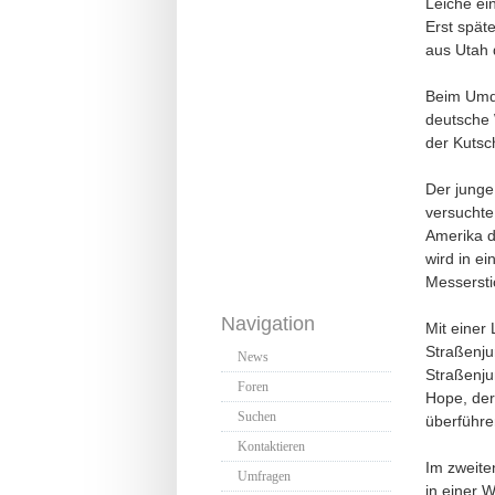
Leiche ei
Erst späte
aus Utah 
Beim Umdr
deutsche 
der Kutsc
Der junge
versuchte
Amerika d
wird in e
Messersti
Navigation
Mit einer 
Straßenju
News
Straßenju
Foren
Hope, der
Suchen
überführe
Kontaktieren
Im zweite
Umfragen
in einer 