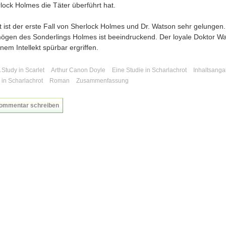
lock Holmes die Täter überführt hat.
 ist der erste Fall von Sherlock Holmes und Dr. Watson sehr gelungen
gen des Sonderlings Holmes ist beeindruckend. Der loyale Doktor W
inem Intellekt spürbar ergriffen.
 Study in Scarlet
Arthur Canon Doyle
Eine Studie in Scharlachrot
Inhaltsanga
 in Scharlachrot
Roman
Zusammenfassung
ommentar schreiben