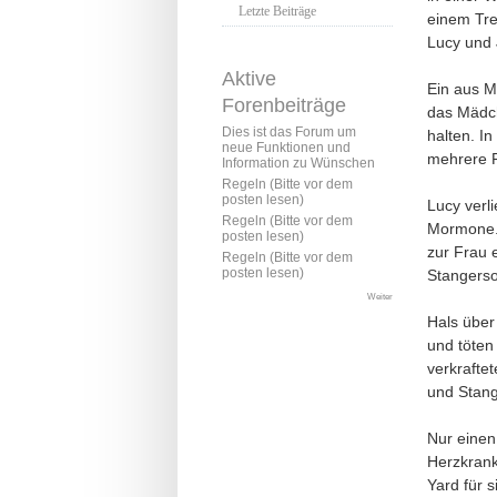
Letzte Beiträge
einem Tre
Lucy und 
Aktive
Ein aus M
Forenbeiträge
das Mädch
Dies ist das Forum um
halten. I
neue Funktionen und
mehrere Fr
Information zu Wünschen
Regeln (Bitte vor dem
posten lesen)
Lucy verl
Regeln (Bitte vor dem
Mormone.
posten lesen)
zur Frau 
Regeln (Bitte vor dem
posten lesen)
Stangerso
Weiter
Hals über
und töten 
verkrafte
und Stang
Nur einen
Herzkrank
Yard für s