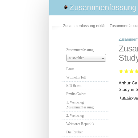
Zusammenfassung
Zusammenfassung erklärt - Zusammenfass
Zusammenf
Zusam
Zusammenfassung
Study
auswählen...
Faust
Willhelm Tell
Arthur Ca
Effi Briest
Study in 
Emilia Galotti
(adsbygoo
1. Weltkrieg
Zusammenfassung
2. Weltkrieg
Weimarer Republik
Die Räuber