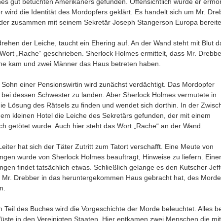
nes gut betuchten Amerikaners gefunden. Offensichtlich wurde er ermor
r wird die Identität des Mordopfers geklärt. Es handelt sich um Mr. Dre
der zusammen mit seinem Sekretär Joseph Stangerson Europa bereite
ehen der Leiche, taucht ein Ehering auf. An der Wand steht mit Blut d
Wort „Rache“ geschrieben. Sherlock Holmes ermittelt, dass Mr. Drebbe
he kam und zwei Männer das Haus betreten haben.
 Sohn einer Pensionswirtin wird zunächst verdächtigt. Das Mordopfer
 bei dessen Schwester zu landen. Aber Sherlock Holmes vermutete in
ie Lösung des Rätsels zu finden und wendet sich dorthin. In der Zwisc
inem kleinen Hotel die Leiche des Sekretärs gefunden, der mit einem
ch getötet wurde. Auch hier steht das Wort „Rache“ an der Wand.
Leiter hat sich der Täter Zutritt zum Tatort verschafft. Eine Meute von
ngen wurde von Sherlock Holmes beauftragt, Hinweise zu liefern. Einer
ngen findet tatsächlich etwas. Schließlich gelange es den Kutscher Jef
 Mr. Drebber in das heruntergekommen Haus gebracht hat, des Morde
n.
n Teil des Buches wird die Vorgeschichte der Morde beleuchtet. Alles b
Wüste in den Vereinigten Staaten. Hier entkamen zwei Menschen die mit