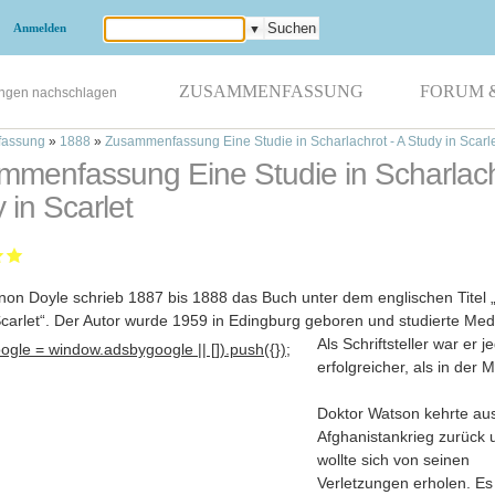
Anmelden
▼
ZUSAMMENFASSUNG
FORUM 
ungen nachschlagen
assung
»
1888
»
Zusammenfassung Eine Studie in Scharlachrot - A Study in Scarl
menfassung Eine Studie in Scharlachr
 in Scarlet
non Doyle schrieb 1887 bis 1888 das Buch unter dem englischen Titel 
Scarlet“. Der Autor wurde 1959 in Edingburg geboren und studierte Med
Als Schriftsteller war er j
gle = window.adsbygoogle || []).push({});
erfolgreicher, als in der M
Doktor Watson kehrte au
Afghanistankrieg zurück 
wollte sich von seinen
Verletzungen erholen. Es