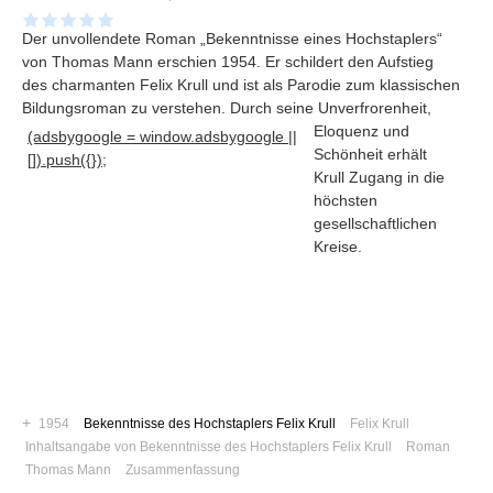
Der unvollendete Roman „Bekenntnisse eines Hochstaplers“
von Thomas Mann erschien 1954. Er schildert den Aufstieg
des charmanten Felix Krull und ist als Parodie zum klassischen
Bildungsroman zu verstehen
. Durch seine Unverfrorenheit,
Eloquenz und
(adsbygoogle = window.adsbygoogle ||
Schönheit erhält
[]).push({});
Krull Zugang in die
höchsten
gesellschaftlichen
Kreise.
Navigation
News
Foren
+
1954
Bekenntnisse des Hochstaplers Felix Krull
Felix Krull
Suchen
Inhaltsangabe von Bekenntnisse des Hochstaplers Felix Krull
Roman
Thomas Mann
Zusammenfassung
Kontaktieren