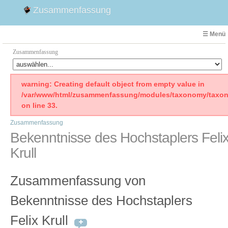
Zusammenfassung
☰ Menü
Zusammenfassung
Faust
warning: Creating default object from empty value in
/var/www/html/zusammenfassung/modules/taxonomy/taxon
Willhelm Tell
on line 33.
Effi Briest
Zusammenfassung
Emilia Galotti
Bekenntnisse des Hochstaplers Feli
1. Weltkrieg Zusammenfassung
Krull
2. Weltkrieg
Weimarer Republik
Zusammenfassung von
Die Räuber
Maria Stuart
Bekenntnisse des Hochstaplers
Woyzeck
Felix Krull