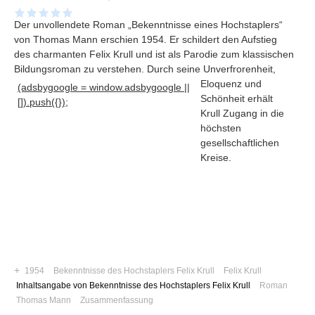
Der unvollendete Roman „Bekenntnisse eines Hochstaplers“
von Thomas Mann erschien 1954. Er schildert den Aufstieg
des charmanten Felix Krull und ist als Parodie zum klassischen
Bildungsroman zu verstehen
. Durch seine Unverfrorenheit,
Eloquenz und
(adsbygoogle = window.adsbygoogle ||
Schönheit erhält
[]).push({});
Krull Zugang in die
höchsten
gesellschaftlichen
Kreise.
Navigation
News
Foren
+
1954
Bekenntnisse des Hochstaplers Felix Krull
Felix Krull
Suchen
Inhaltsangabe von Bekenntnisse des Hochstaplers Felix Krull
Roman
Thomas Mann
Zusammenfassung
Kontaktieren