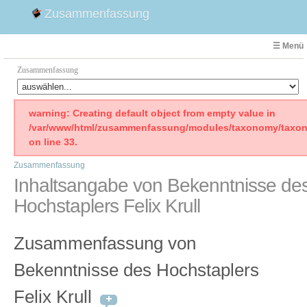
Zusammenfassung
☰ Menü
Zusammenfassung
Faust
warning: Creating default object from empty value in
/var/www/html/zusammenfassung/modules/taxonomy/taxon
Willhelm Tell
on line 33.
Effi Briest
Zusammenfassung
Emilia Galotti
Inhaltsangabe von Bekenntnisse de
1. Weltkrieg Zusammenfassung
Hochstaplers Felix Krull
2. Weltkrieg
Weimarer Republik
Zusammenfassung von
Die Räuber
Maria Stuart
Bekenntnisse des Hochstaplers
Woyzeck
Felix Krull