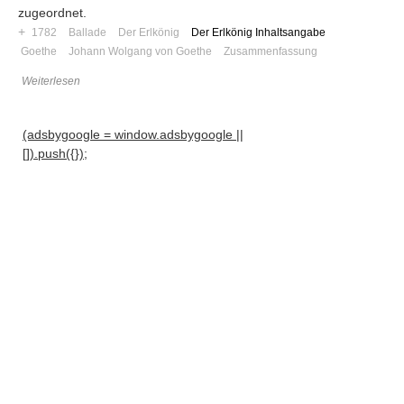
zugeordnet.
+
1782
Ballade
Der Erlkönig
Der Erlkönig Inhaltsangabe
Goethe
Johann Wolgang von Goethe
Zusammenfassung
Weiterlesen
(adsbygoogle = window.adsbygoogle ||
[]).push({});
Navigation
News
Foren
Suchen
Kontaktieren