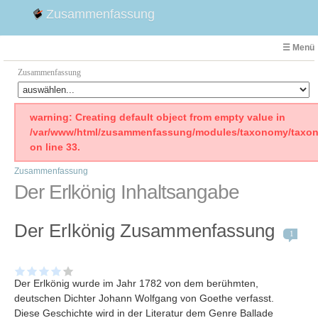
Zusammenfassung
☰ Menü
Zusammenfassung
Faust
warning: Creating default object from empty value in
/var/www/html/zusammenfassung/modules/taxonomy/taxon
Willhelm Tell
on line 33.
Effi Briest
Zusammenfassung
Emilia Galotti
Der Erlkönig Inhaltsangabe
1. Weltkrieg Zusammenfassung
2. Weltkrieg
Der Erlkönig Zusammenfassung
Weimarer Republik
1
Die Räuber
Maria Stuart
Der Erlkönig wurde im Jahr 1782 von dem berühmten,
Woyzeck
deutschen Dichter Johann Wolfgang von Goethe verfasst.
Diese Geschichte wird in der Literatur dem Genre Ballade