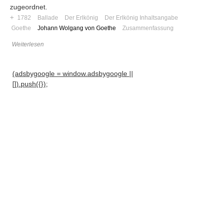
zugeordnet.
+
1782
Ballade
Der Erlkönig
Der Erlkönig Inhaltsangabe
Goethe
Johann Wolgang von Goethe
Zusammenfassung
Weiterlesen
(adsbygoogle = window.adsbygoogle ||
[]).push({});
Navigation
News
Foren
Suchen
Kontaktieren