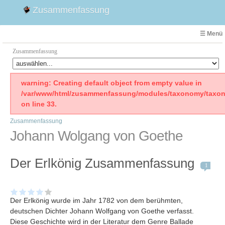
Zusammenfassung
☰ Menü
Zusammenfassung
Faust
warning: Creating default object from empty value in
/var/www/html/zusammenfassung/modules/taxonomy/taxon
Willhelm Tell
on line 33.
Effi Briest
Zusammenfassung
Emilia Galotti
Johann Wolgang von Goethe
1. Weltkrieg Zusammenfassung
2. Weltkrieg
Der Erlkönig Zusammenfassung
Weimarer Republik
1
Die Räuber
Maria Stuart
Der Erlkönig wurde im Jahr 1782 von dem berühmten,
Woyzeck
deutschen Dichter Johann Wolfgang von Goethe verfasst.
Diese Geschichte wird in der Literatur dem Genre Ballade