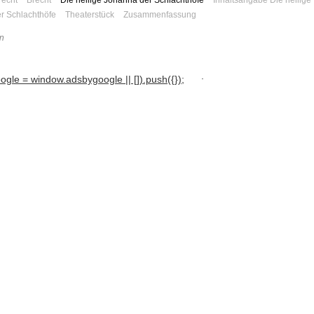
r Schlachthöfe
Theaterstück
Zusammenfassung
n
.
gle = window.adsbygoogle || []).push({});