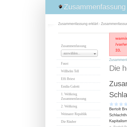
Zusammenfassung
Zusammenfassung erklärt - Zusammenfass
warni
/var/
Zusammenfassung
33.
auswählen...
Zusammenf
Faust
Die h
Willhelm Tell
Effi Briest
Zusa
Emilia Galotti
Schla
1. Weltkrieg
Zusammenfassung
2. Weltkrieg
Bertolt B
Weimarer Republik
Schlachth
Kapitalis
Die Räuber
+
Bertolt B