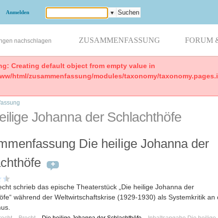
Anmelden
▼
ZUSAMMENFASSUNG
FORUM 
ungen nachschlagen
ng: Creating default object from empty value in
www/html/zusammenfassung/modules/taxonomy/taxonomy.pages.in
assung
eilige Johanna der Schlachthöfe
mmenfassung Die heilige Johanna der
chthöfe
recht schrieb das epische Theaterstück „Die heilige Johanna der
öfe“ während der Weltwirtschaftskrise (1929-1930) als Systemkritik an
mus.
recht
Brecht
Die heilige Johanna der Schlachthöfe
Inhaltsangabe Die heilige