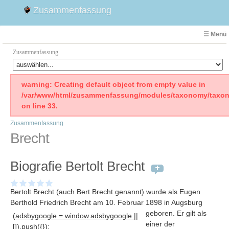
Zusammenfassung
☰ Menü
Zusammenfassung
Faust
warning: Creating default object from empty value in
/var/www/html/zusammenfassung/modules/taxonomy/taxon
Willhelm Tell
on line 33.
Effi Briest
Zusammenfassung
Emilia Galotti
Brecht
1. Weltkrieg Zusammenfassung
2. Weltkrieg
Biografie Bertolt Brecht
Weimarer Republik
Die Räuber
Bertolt Brecht (auch Bert Brecht genannt) wurde als Eugen
Maria Stuart
Berthold Friedrich Brecht am 10. Februar 1898 in Augsburg
Woyzeck
geboren
. Er gilt als
(adsbygoogle = window.adsbygoogle ||
einer der
[]).push({});