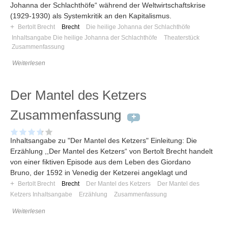
Johanna der Schlachthöfe“ während der Weltwirtschaftskrise
Umfragen
(1929-1930) als Systemkritik an den Kapitalismus.
Letzte Beiträge
+
Bertolt Brecht
Brecht
Die heilige Johanna der Schlachthöfe
Inhaltsangabe Die heilige Johanna der Schlachthöfe
Theaterstück
Zusammenfassung
Aktive Forenbeiträge
Dies ist das Forum um neue Funktionen und Information zu Wünschen
Weiterlesen
Regeln (Bitte vor dem posten lesen)
Regeln (Bitte vor dem posten lesen)
Der Mantel des Ketzers
Regeln (Bitte vor dem posten lesen)
Wei
Zusammenfassung
Inhaltsangabe zu "Der Mantel des Ketzers" Einleitung: Die
Erzählung ,,Der Mantel des Ketzers“ von Bertolt Brecht handelt
von einer fiktiven Episode aus dem Leben des Giordano
Bruno, der 1592 in Venedig der Ketzerei angeklagt und
+
Bertolt Brecht
Brecht
Der Mantel des Ketzers
Der Mantel des
Ketzers Inhaltsangabe
Erzählung
Zusammenfassung
Weiterlesen