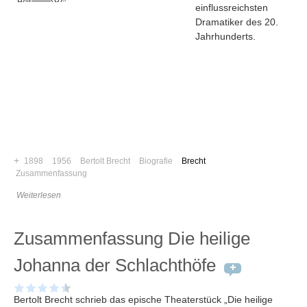
einflussreichsten
Dramatiker des 20.
Jahrhunderts.
+
1898
1956
Bertolt Brecht
Biografie
Brecht
Zusammenfassung
Weiterlesen
Navigation
Zusammenfassung Die heilige
News
Foren
Johanna der Schlachthöfe
Suchen
Kontaktieren
Bertolt Brecht schrieb das epische Theaterstück „Die heilige