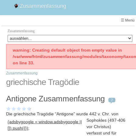
Zusammenfassung
☰ Menü
Zusammenfassung
Faust
warning: Creating default object from empty value in
/var/www/html/zusammenfassung/modules/taxonomy/taxon
Willhelm Tell
on line 33.
Effi Briest
Zusammenfassung
Emilia Galotti
griechische Tragödie
1. Weltkrieg Zusammenfassung
2. Weltkrieg
Antigone Zusammenfassung
Weimarer Republik
2
Die Räuber
Die griechische Tragödie “Antigone” wurde 442 v. Chr
. von
Maria Stuart
Sophokles (497-406
(adsbygoogle = window.adsbygoogle ||
Woyzeck
vor Christus)
[]).push({});
verfasst und für