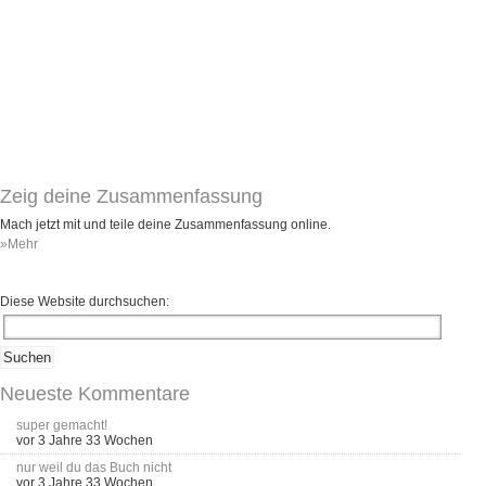
Umfragen
Letzte Beiträge
Aktive Forenbeiträge
Dies ist das Forum um neue Funktionen und Information zu Wünschen
Regeln (Bitte vor dem posten lesen)
Regeln (Bitte vor dem posten lesen)
Zeig deine Zusammenfassung
Regeln (Bitte vor dem posten lesen)
Wei
Mach jetzt mit und teile deine Zusammenfassung online.
»Mehr
Diese Website durchsuchen:
Neueste Kommentare
super gemacht!
vor 3 Jahre 33 Wochen
nur weil du das Buch nicht
vor 3 Jahre 33 Wochen