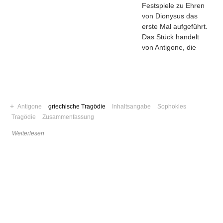
Festspiele zu Ehren
von Dionysus das
erste Mal aufgeführt.
Das Stück handelt
von Antigone, die
+
Antigone
griechische Tragödie
Inhaltsangabe
Sophokles
Tragödie
Zusammenfassung
Weiterlesen
Navigation
News
Foren
Suchen
Kontaktieren