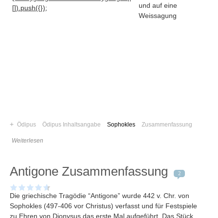
und auf eine
[]).push({});
Weissagung
+
Ödipus
Ödipus Inhaltsangabe
Sophokles
Zusammenfassung
Weiterlesen
Navigation
Antigone Zusammenfassung
News
2
Foren
Die griechische Tragödie “Antigone” wurde 442 v. Chr. von
Suchen
Sophokles (497-406 vor Christus) verfasst und für Festspiele
Kontaktieren
zu Ehren von Dionysus das erste Mal aufgeführt. Das Stück