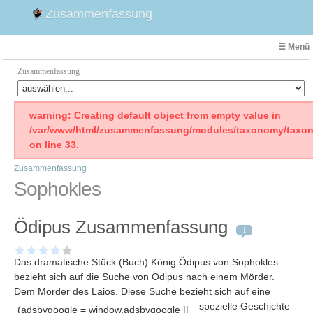
Zusammenfassung
☰ Menü
Zusammenfassung
Faust
warning: Creating default object from empty value in
/var/www/html/zusammenfassung/modules/taxonomy/taxon
Willhelm Tell
on line 33.
Effi Briest
Zusammenfassung
Emilia Galotti
Sophokles
1. Weltkrieg Zusammenfassung
2. Weltkrieg
Ödipus Zusammenfassung
Weimarer Republik
1
Die Räuber
Das dramatische Stück (Buch) König Ödipus von Sophokles
Maria Stuart
bezieht sich auf die Suche von Ödipus nach einem Mörder.
Woyzeck
Dem Mörder des Laios
. Diese Suche bezieht sich auf eine
spezielle Geschichte
(adsbygoogle = window.adsbygoogle ||