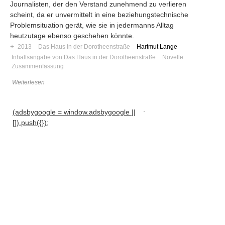
Journalisten, der den Verstand zunehmend zu verlieren
scheint, da er unvermittelt in eine beziehungstechnische
Problemsituation gerät, wie sie in jedermanns Alltag
heutzutage ebenso geschehen könnte.
+
2013
Das Haus in der Dorotheenstraße
Hartmut Lange
Inhaltsangabe von Das Haus in der Dorotheenstraße
Novelle
Zusammenfassung
Weiterlesen
.
(adsbygoogle = window.adsbygoogle ||
[]).push({});
Navigation
News
Foren
Suchen
Kontaktieren