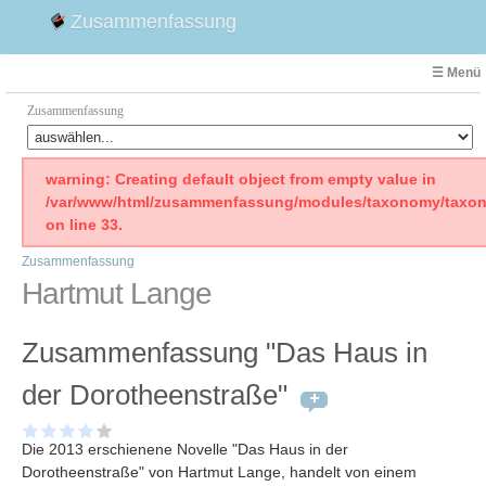
Zusammenfassung
☰ Menü
Zusammenfassung
Faust
warning: Creating default object from empty value in
/var/www/html/zusammenfassung/modules/taxonomy/taxon
Willhelm Tell
on line 33.
Effi Briest
Zusammenfassung
Emilia Galotti
Hartmut Lange
1. Weltkrieg Zusammenfassung
2. Weltkrieg
Zusammenfassung "Das Haus in
Weimarer Republik
Die Räuber
der Dorotheenstraße"
Maria Stuart
Woyzeck
Die 2013 erschienene Novelle "Das Haus in der
Dorotheenstraße" von Hartmut Lange, handelt von einem