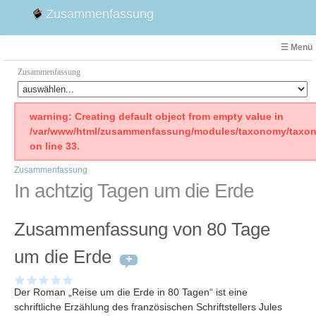
Zusammenfassung
☰ Menü
Zusammenfassung
Faust
warning: Creating default object from empty value in
/var/www/html/zusammenfassung/modules/taxonomy/taxon
Willhelm Tell
on line 33.
Effi Briest
Zusammenfassung
Emilia Galotti
In achtzig Tagen um die Erde
1. Weltkrieg Zusammenfassung
2. Weltkrieg
Zusammenfassung von 80 Tage
Weimarer Republik
Die Räuber
um die Erde
Maria Stuart
Woyzeck
Der Roman „Reise um die Erde in 80 Tagen“ ist eine
schriftliche Erzählung des französischen Schriftstellers Jules