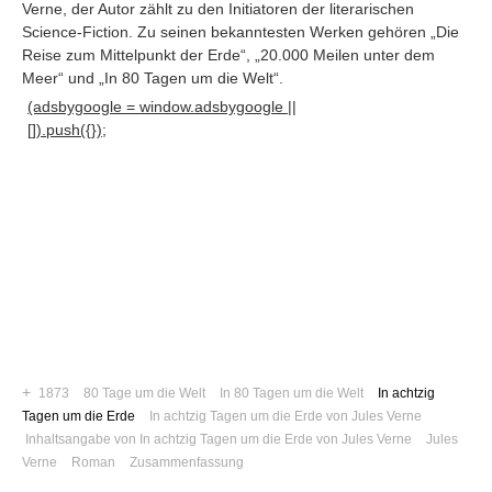
Verne, der Autor zählt zu den Initiatoren der literarischen
Science-Fiction. Zu seinen bekanntesten Werken gehören „Die
Reise zum Mittelpunkt der Erde“, „20.000 Meilen unter dem
Meer“ und „In 80 Tagen um die Welt“
.
(adsbygoogle = window.adsbygoogle ||
[]).push({});
Navigation
News
+
1873
80 Tage um die Welt
In 80 Tagen um die Welt
In achtzig
Foren
Tagen um die Erde
In achtzig Tagen um die Erde von Jules Verne
Inhaltsangabe von In achtzig Tagen um die Erde von Jules Verne
Jules
Suchen
Verne
Roman
Zusammenfassung
Kontaktieren