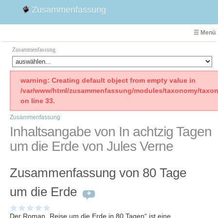
Zusammenfassung
☰ Menü
Zusammenfassung
Faust
warning: Creating default object from empty value in
/var/www/html/zusammenfassung/modules/taxonomy/taxon
Willhelm Tell
on line 33.
Effi Briest
Zusammenfassung
Emilia Galotti
Inhaltsangabe von In achtzig Tagen
1. Weltkrieg Zusammenfassung
um die Erde von Jules Verne
2. Weltkrieg
Weimarer Republik
Zusammenfassung von 80 Tage
Die Räuber
Maria Stuart
um die Erde
Woyzeck
Der Roman „Reise um die Erde in 80 Tagen“ ist eine