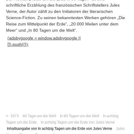
schriftliche Erzählung des französischen Schriftstellers Jules
Verne, der Autor zählt zu den Initiatoren der literarischen
Science-Fiction. Zu seinen bekanntesten Werken gehören „Die
Reise zum Mittelpunkt der Erde“, „20.000 Meilen unter dem
Meer“ und „In 80 Tagen um die Welt“
.
(adsbygoogle = window.adsbygoogle ||
[]).push({});
Navigation
News
Foren
+
1873
80 Tage um die Welt
In 80 Tagen um die Welt
In achtzig
Suchen
Tagen um die Erde
In achtzig Tagen um die Erde von Jules Verne
Inhaltsangabe von In achtzig Tagen um die Erde von Jules Verne
Jules
Kontaktieren