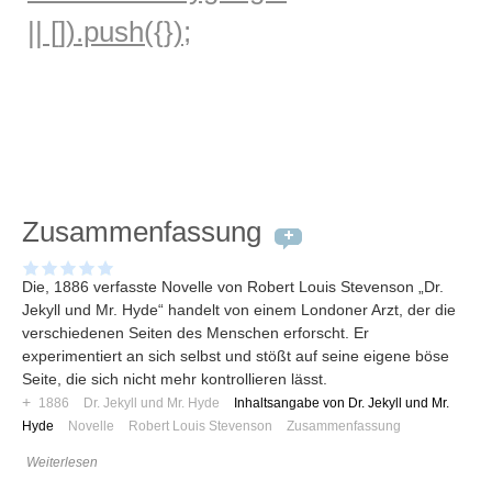
|| []).push({});
Zusammenfassung
Die, 1886 verfasste Novelle von Robert Louis Stevenson „Dr.
Jekyll und Mr. Hyde“ handelt von einem Londoner Arzt, der die
verschiedenen Seiten des Menschen erforscht. Er
Navigation
experimentiert an sich selbst und stößt auf seine eigene böse
Seite, die sich nicht mehr kontrollieren lässt.
News
+
1886
Dr. Jekyll und Mr. Hyde
Inhaltsangabe von Dr. Jekyll und Mr.
Foren
Hyde
Novelle
Robert Louis Stevenson
Zusammenfassung
Suchen
Weiterlesen
Kontaktieren