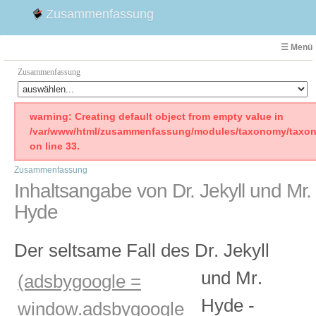
Zusammenfassung
☰ Menü
Zusammenfassung
Faust
warning: Creating default object from empty value in
/var/www/html/zusammenfassung/modules/taxonomy/taxon
Willhelm Tell
on line 33.
Effi Briest
Zusammenfassung
Emilia Galotti
Inhaltsangabe von Dr. Jekyll und Mr.
1. Weltkrieg Zusammenfassung
Hyde
2. Weltkrieg
Weimarer Republik
Der seltsame Fall des Dr. Jekyll
Die Räuber
Maria Stuart
und Mr
.
(adsbygoogle =
Woyzeck
Hyde -
window.adsbygoogle