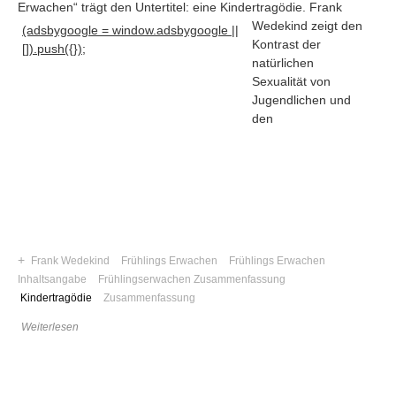
Erwachen“ trägt den Untertitel: eine Kindertragödie
. Frank
Wedekind zeigt den
(adsbygoogle = window.adsbygoogle ||
Kontrast der
[]).push({});
natürlichen
Sexualität von
Jugendlichen und
den
+
Frank Wedekind
Frühlings Erwachen
Frühlings Erwachen
Inhaltsangabe
Frühlingserwachen Zusammenfassung
Navigation
Kindertragödie
Zusammenfassung
News
Weiterlesen
Foren
Suchen
Kontaktieren