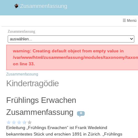
Zusammenfassung
☰ Menü
Zusammenfassung
Faust
warning: Creating default object from empty value in
/var/www/html/zusammenfassung/modules/taxonomy/taxon
Willhelm Tell
on line 33.
Effi Briest
Zusammenfassung
Emilia Galotti
Kindertragödie
1. Weltkrieg Zusammenfassung
2. Weltkrieg
Frühlings Erwachen
Weimarer Republik
Die Räuber
Zusammenfassung
Maria Stuart
Woyzeck
Einleitung „Frühlings Erwachen“ ist Frank Wedekind
bekanntestes Stück und erschien 1891 in Zürich. „Frühlings