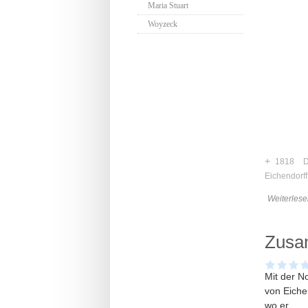
Maria Stuart
Woyzeck
+
1818
D
Eichendorff
Weiterlese
Zusa
Mit der N
von Eiche
wo er