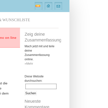
& WUNSCHLISTE
Zeig deine
c on line
Zusammenfassung
Mach jetzt mit und teile
deine
Zusammenfassung
online.
»Mehr
Diese Website
durchsuchen:
t die
e
ei dem
Neueste
Kommentare