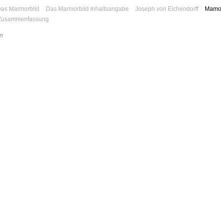
as Marmorbild
Das Marmorbild Inhaltsangabe
Joseph von Eichendorff
Mamor
Zusammenfassung
n