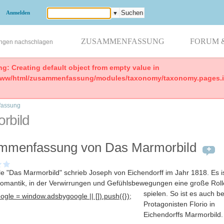
Anmelden
▼
ZUSAMMENFASSUNG
FORUM 
ungen nachschlagen
ng: Creating default object from empty value in
www/html/zusammenfassung/modules/taxonomy/taxonomy.pages.in
assung
rbild
mmenfassung von Das Marmorbild
le "Das Marmorbild" schrieb Joseph von Eichendorff im Jahr 1818. Es is
Romantik, in der Verwirrungen und Gefühlsbewegungen eine große Roll
spielen
. So ist es auch b
gle = window.adsbygoogle || []).push({});
Protagonisten Florio in
Eichendorffs Marmorbild.