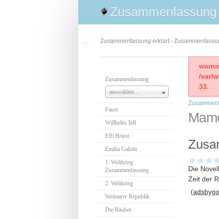
Zusammenfassung
Zusammenfassung erklärt - Zusammenfass
warni
/var/
Zusammenfassung
33.
auswählen...
Zusammenf
Faust
Mamo
Willhelm Tell
Effi Briest
Zusa
Emilia Galotti
1. Weltkrieg
Die Novel
Zusammenfassung
Zeit der 
2. Weltkrieg
(adsbygoo
Weimarer Republik
Die Räuber