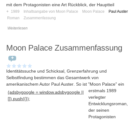
mit dem Protagonisten eine Art Rückblick, der Hauptteil
+
1989
Inhaltsangabe von Moon Palace
Moon Palace
Paul Auster
Roman
Zusammenfassung
Weiterlesen
Moon Palace Zusammenfassung
Identitätssuche und Schicksal, Grenzerfahrung und
Selbstfindung bestimmen das Gesamtwerk von
amerikanischem Autor Paul Auster
. So ist "Moon Palace" ein
erstmals 1989
(adsbygoogle = window.adsbygoogle ||
verlegter
Navigation
[]).push({});
Entwicklungsroman,
News
der seinen
Protagonisten
Foren
Suchen
Kontaktieren