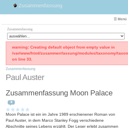
Zusammenfassung
☰ Menü
Zusammenfassung
Faust
warning: Creating default object from empty value in
/var/www/html/zusammenfassung/modules/taxonomy/taxon
Willhelm Tell
on line 33.
Effi Briest
Zusammenfassung
Emilia Galotti
Paul Auster
1. Weltkrieg Zusammenfassung
2. Weltkrieg
Zusammenfassung Moon Palace
Weimarer Republik
Die Räuber
Maria Stuart
Moon Palace ist ein im Jahre 1989 erschienener Roman von
Woyzeck
Paul Auster, in dem Marco Stanley Fogg verschiedene
Abschnitte seines Lebens erzählt. Der Leser erlebt zusammen