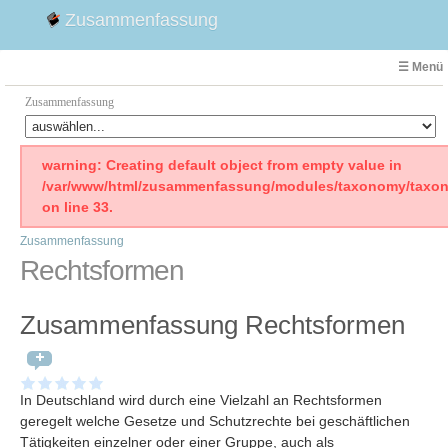
Zusammenfassung
☰ Menü
Zusammenfassung
Faust
warning: Creating default object from empty value in
/var/www/html/zusammenfassung/modules/taxonomy/taxon
Willhelm Tell
on line 33.
Effi Briest
Zusammenfassung
Emilia Galotti
Rechtsformen
1. Weltkrieg Zusammenfassung
2. Weltkrieg
Zusammenfassung Rechtsformen
Weimarer Republik
Die Räuber
Maria Stuart
In Deutschland wird durch eine Vielzahl an Rechtsformen
Woyzeck
geregelt welche Gesetze und Schutzrechte bei geschäftlichen
Tätigkeiten einzelner oder einer Gruppe, auch als