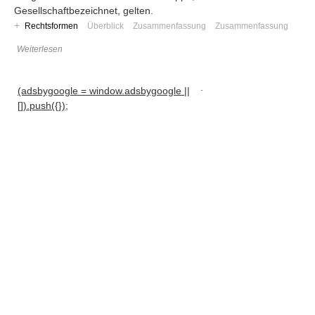
Gesellschaftbezeichnet, gelten.
+
Rechtsformen
Überblick
Zusammenfassung
Zusammenfassung
Weiterlesen
.
(adsbygoogle = window.adsbygoogle ||
[]).push({});
Navigation
News
Foren
Suchen
Kontaktieren