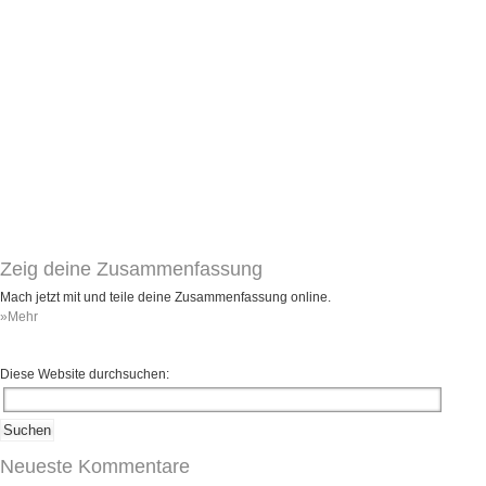
Umfragen
Letzte Beiträge
Aktive Forenbeiträge
Dies ist das Forum um neue Funktionen und Information zu Wünschen
Regeln (Bitte vor dem posten lesen)
Regeln (Bitte vor dem posten lesen)
Regeln (Bitte vor dem posten lesen)
Wei
Zeig deine Zusammenfassung
Mach jetzt mit und teile deine Zusammenfassung online.
»Mehr
Diese Website durchsuchen:
Neueste Kommentare