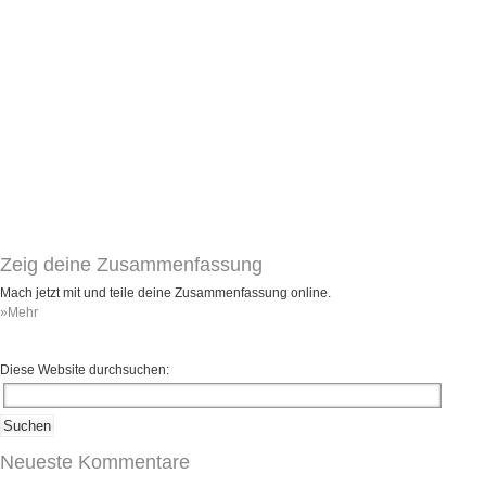
Umfragen
Letzte Beiträge
Aktive Forenbeiträge
Dies ist das Forum um neue Funktionen und Information zu Wünschen
Regeln (Bitte vor dem posten lesen)
Regeln (Bitte vor dem posten lesen)
Regeln (Bitte vor dem posten lesen)
Wei
Zeig deine Zusammenfassung
Mach jetzt mit und teile deine Zusammenfassung online.
»Mehr
Diese Website durchsuchen:
Neueste Kommentare