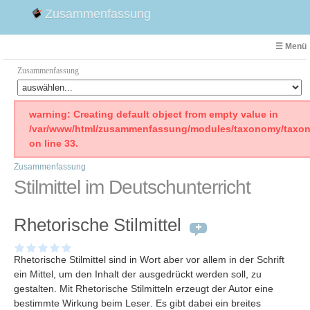
Zusammenfassung
☰ Menü
Zusammenfassung
Faust
warning: Creating default object from empty value in
/var/www/html/zusammenfassung/modules/taxonomy/taxon
Willhelm Tell
on line 33.
Effi Briest
Zusammenfassung
Emilia Galotti
Stilmittel im Deutschunterricht
1. Weltkrieg Zusammenfassung
2. Weltkrieg
Rhetorische Stilmittel
Weimarer Republik
Die Räuber
Rhetorische Stilmittel sind in Wort aber vor allem in der Schrift
Maria Stuart
ein Mittel, um den Inhalt der ausgedrückt werden soll, zu
Woyzeck
gestalten. Mit Rhetorische Stilmitteln erzeugt der Autor eine
bestimmte Wirkung beim Leser
. Es gibt dabei ein breites