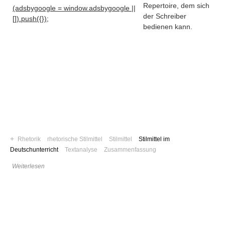
Repertoire, dem sich
(adsbygoogle = window.adsbygoogle ||
der Schreiber
[]).push({});
bedienen kann.
+
Rhetorik
rhetorische Stilmittel
Stilmittel
Stilmittel im
Deutschunterricht
Textanalyse
Zusammenfassung
Navigation
Weiterlesen
News
Foren
Suchen
Kontaktieren