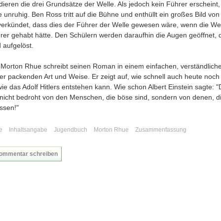
ieren die drei Grundsätze der Welle. Als jedoch kein Führer erscheint,
unruhig. Ben Ross tritt auf die Bühne und enthüllt ein großes Bild von
r verkündet, dass dies der Führer der Welle gewesen wäre, wenn die We
rer gehabt hätte. Den Schülern werden daraufhin die Augen geöffnet, 
 aufgelöst.
 Morton Rhue schreibt seinen Roman in einem einfachen, verständliche
ner packenden Art und Weise. Er zeigt auf, wie schnell auch heute noch
ie das Adolf Hitlers entstehen kann. Wie schon Albert Einstein sagte: "
 nicht bedroht von den Menschen, die böse sind, sondern von denen, d
ssen!"
e
Inhaltsangabe
Jugendbuch
Morton Rhue
Zusammenfassung
ommentar schreiben