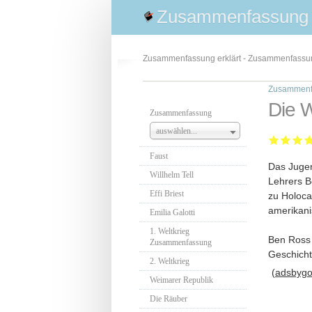
Zusammenfassung
Zusammenfassung erklärt - Zusammenfass
Zusammenf
Die 
Zusammenfassung
auswählen...
Faust
Das Jugen
Willhelm Tell
Lehrers B
Effi Briest
zu Holoca
amerikani
Emilia Galotti
1. Weltkrieg
Ben Ross 
Zusammenfassung
Geschicht
2. Weltkrieg
(adsbygoo
Weimarer Republik
Die Räuber