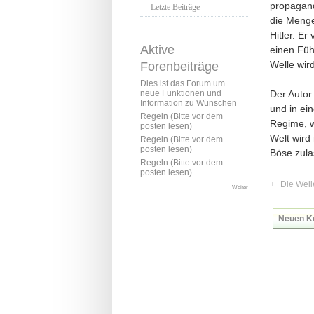
propagand
Letzte Beiträge
die Menge 
Hitler. E
Aktive
einen Füh
Welle wird
Forenbeiträge
Dies ist das Forum um
Der Autor
neue Funktionen und
Information zu Wünschen
und in ei
Regeln (Bitte vor dem
Regime, w
posten lesen)
Welt wird
Regeln (Bitte vor dem
posten lesen)
Böse zula
Regeln (Bitte vor dem
posten lesen)
+
Die Well
Weiter
Neuen K