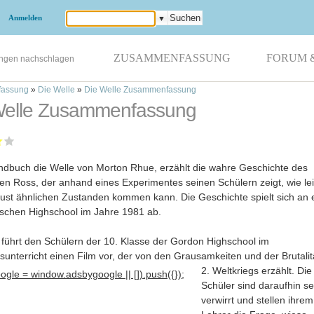
Anmelden
▼
ZUSAMMENFASSUNG
FORUM 
ungen nachschlagen
assung
»
Die Welle
»
Die Welle Zusammenfassung
Welle Zusammenfassung
dbuch die Welle von Morton Rhue, erzählt die wahre Geschichte des
en Ross, der anhand eines Experimentes seinen Schülern zeigt, wie lei
ust ähnlichen Zustanden kommen kann. Die Geschichte spielt sich an 
schen Highschool im Jahre 1981 ab.
führt den Schülern der 10. Klasse der Gordon Highschool im
sunterricht einen Film vor, der von den Grausamkeiten und der Brutalit
2
. Weltkriegs erzählt. Die
gle = window.adsbygoogle || []).push({});
Schüler sind daraufhin se
verwirrt und stellen ihrem