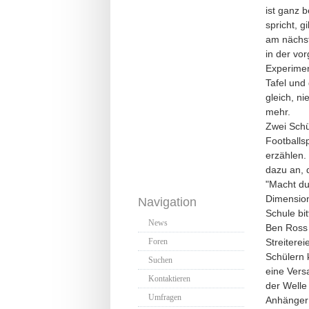
ist ganz 
spricht, g
am nächst
in der vo
Experimen
Tafel und
gleich, n
mehr.
Zwei Schü
Footballsp
erzählen. 
dazu an, d
"Macht du
Dimension
Navigation
Schule bi
News
Ben Ross 
Streitere
Foren
Schülern 
Suchen
eine Vers
Kontaktieren
der Welle 
Umfragen
Anhänger 