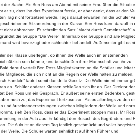
bei der Sache. Als Ben Ross am Abend mit seiner Frau über die Situatio
ibt er zu, dass ihn das Experiment fessle, er aber denkt, dass er den V
en Tag nicht fortsetzen werde. Tags darauf erwarten ihn die Schüler w
rgeschriebenen Sitzanordnung in der Klasse. Ben Ross kann daraufhin 
t nicht abbrechen. Er schreibt den Satz "Macht durch Gemeinschaft" a
 gründet die Gruppe "Die Welle". Innerhalb der Gruppe sind alle Mitglie
iemand wird bevorzugt oder schlechter behandelt. Außenseiter gibt es ni
ler der Klasse überlegen, ob ihnen die Welle auch im anstehenden
iel nützlich sein könnte, und beschließen ihrer Mannschaft von ihr zu
Bald darauf verteilt Ben Ross Mitgliedskarten an die Schüler und leitet 
ie Mitglieder, die sich nicht an die Regeln der Welle halten zu melden.
rch Handeln" lautet somit das dritte Gesetz. Die Welle nimmt immer g
en an. Schüler anderer Klassen schließen sich ihr an. Der Direktor der
ttet Ben Ross um ein Gespräch. Er äußert seine ersten Bedenken, gest
aber noch zu, das Experiment fortzusetzen. Als es allerdings zu den e
ien und Auseinandersetzungen zwischen Mitgliedern der Welle und nor
kommt, sieh Ben Ross, dass er das Experiment stoppen muss. Mr Ross
ammlung in der Aula aus. Er kündigt den Besuch des Begründers und 
an. Die Aula ist an diesem Tag festlich geschmückt und voller begeister
der Welle. Die Schüler warten sehnlichst auf ihren Führer und