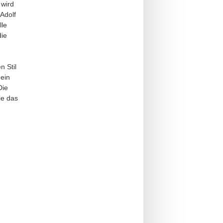
 wird
 Adolf
lle
die
n Stil
 ein
Die
ie das