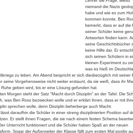
Lehrer die Frage, wieso
niemand die Nazis gesto
habe und wie es zum Hol
kommen konnte. Ben Ro
bemerkt, dass er auf die
seiner Schüler keine ge
Antworten finden kann. A
seine Geschichtsbücher s
keine Hilfe dar. Er entschl
sich seinen Schülern in 
kleinen Experiment zu ze
was es hieß im Deutschl
ltkriegs zu leben. Am Abend bespricht er sich diesbezüglich mit seiner 
ber seine Vorgehensweise nicht weiter erstaunt, da sie weiß, dass ihr M
r Ruhe geben wird, bis er eine Lösung gefunden hat.
en Morgen steht der Satz "Macht durch Disziplin" an der Tafel. Die Sch
ch, was Ben Ross bezwecken wolle und er erklärt ihnen, dass er mit ihn
iplin sprechen wolle, denn Disziplin beherberge auch Macht.
ässt daraufhin die Schüler in einer streng disziplinierten Position auf 
itzen. Er stellt ihnen Fragen, die sie nach einem festen Schema beantw
er Unterricht funktioniert und die Schüler haben Spaß an der neuen
tsform. Sogar der Außenseiter der Klasse fällt zum ersten Mal positiv a