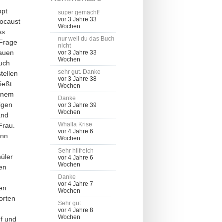
ppt
super gemacht!
vor 3 Jahre 33
ocaust
Wochen
ss
nur weil du das Buch
 Frage
nicht
nauen
vor 3 Jahre 33
Wochen
uch
sehr gut. Danke
tellen
vor 3 Jahre 38
ießt
Wochen
einem
Danke
igen
vor 3 Jahre 39
Wochen
and
Whalla Krise
Frau.
vor 4 Jahre 6
ann
Wochen
Sehr hilfreich
üler
vor 4 Jahre 6
Wochen
en
Danke
vor 4 Jahre 7
den
Wochen
orten
Sehr gut
vor 4 Jahre 8
Wochen
uf und