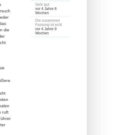
n
Sehr gut
vor 4 Jahre 8
ersuch
Wochen
ieder
Die zusammen
das
Fassung ist echt
vor 4 Jahre 9
n die
Wochen
der
cht
sie
rößere
eht
rsten
malen
 ruft
Führer
ter