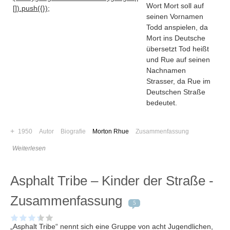
Wort Mort soll auf
[]).push({});
seinen Vornamen
Todd anspielen, da
Mort ins Deutsche
übersetzt Tod heißt
und Rue auf seinen
Nachnamen
Strasser, da Rue im
Deutschen Straße
bedeutet.
+
1950
Autor
Biografie
Morton Rhue
Zusammenfassung
Weiterlesen
Navigation
Asphalt Tribe – Kinder der Straße -
News
Foren
Zusammenfassung
5
Suchen
Kontaktieren
„Asphalt Tribe“ nennt sich eine Gruppe von acht Jugendlichen,