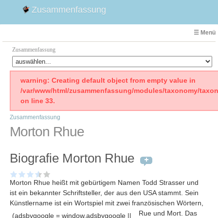
Zusammenfassung
☰ Menü
Zusammenfassung
Faust
warning: Creating default object from empty value in
/var/www/html/zusammenfassung/modules/taxonomy/taxon
Willhelm Tell
on line 33.
Effi Briest
Zusammenfassung
Emilia Galotti
Morton Rhue
1. Weltkrieg Zusammenfassung
2. Weltkrieg
Biografie Morton Rhue
Weimarer Republik
Die Räuber
Morton Rhue heißt mit gebürtigem Namen Todd Strasser und
Maria Stuart
ist ein bekannter Schriftsteller, der aus den USA stammt. Sein
Woyzeck
Künstlername ist ein Wortspiel mit zwei französischen Wörtern,
Rue und Mort
. Das
(adsbygoogle = window.adsbygoogle ||