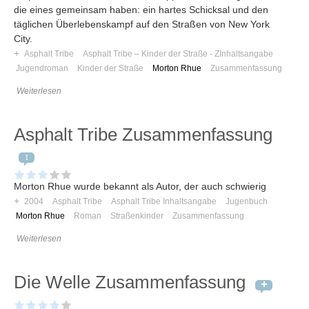
Umfragen
die eines gemeinsam haben: ein hartes Schicksal und den
täglichen Überlebenskampf auf den Straßen von New York
Letzte Beiträge
City.
+
Asphalt Tribe
Asphalt Tribe – Kinder der Straße - ZInhaltsangabe
Aktive Forenbeiträge
Jugendroman
Kinder der Straße
Morton Rhue
Zusammenfassung
Dies ist das Forum um neue Funktionen und Information zu Wünschen
Weiterlesen
Regeln (Bitte vor dem posten lesen)
Regeln (Bitte vor dem posten lesen)
Regeln (Bitte vor dem posten lesen)
Asphalt Tribe Zusammenfassung
Wei
1
Morton Rhue wurde bekannt als Autor, der auch schwierig
+
2004
Asphalt Tribe
Asphalt Tribe Inhaltsangabe
Jugenbuch
Morton Rhue
Roman
Straßenkinder
Zusammenfassung
Weiterlesen
Die Welle Zusammenfassung