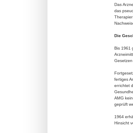
Das Arzne
das pseud
Therapier
Nachweise
Die Gesc
Bis 1961 
Arzneimitt
Gesetzen 
Fortgeset
fertiges 
errichtet
Gesundhei
AMG keine
geprüft w
1964 erhäl
Hinsicht v