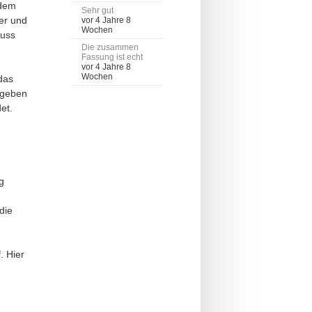
 dem
Sehr gut
ker und
vor 4 Jahre 8
Wochen
muss
Die zusammen
Fassung ist echt
vor 4 Jahre 8
Wochen
das
rgeben
et.
g
die
. Hier