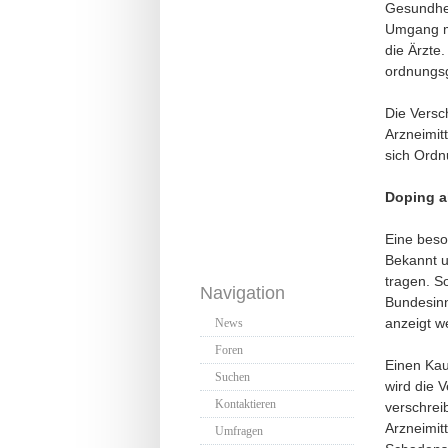
Gesundhei
Umgang mi
die Ärzte
ordnungsg
Die Versc
Arzneimit
sich Ordn
Doping a
Eine beso
Bekannt 
tragen. S
Navigation
Bundesinn
anzeigt w
News
Foren
Einen Kau
Suchen
wird die V
Kontaktieren
verschrei
Arzneimit
Umfragen