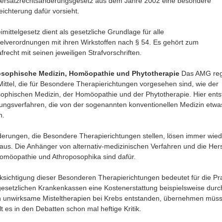
ersatzrechtsänderungsgesetz aus dem Jahre 2002 eine besondere
eichterung dafür vorsieht.
mittelgesetz dient als gesetzliche Grundlage für alle
telverordnungen mit ihren Wirkstoffen nach § 54. Es gehört zum
recht mit seinen jeweiligen Strafvorschriften.
sophische Medizin, Homöopathie und Phytotherapie
Das AMG reg
Mittel, die für Besondere Therapierichtungen vorgesehen sind, wie der
ophischen Medizin, der Homöopathie und der Phytotherapie. Hier ent
rungsverfahren, die von der sogenannten konventionellen Medizin etwa
n.
derungen, die Besondere Therapierichtungen stellen, lösen immer wied
aus. Die Anhänger von alternativ-medizinischen Verfahren und die Hers
omöopathie und Athroposophika sind dafür.
ksichtigung dieser Besonderen Therapierichtungen bedeutet für die Pra
gesetzlichen Krankenkassen eine Kostenerstattung beispielsweise durc
h unwirksame Misteltherapien bei Krebs entstanden, übernehmen müs
t es in den Debatten schon mal heftige Kritik.