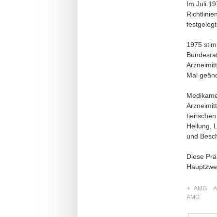
Im Juli 1
Richtlini
festgelegt
1975 stim
Bundesrat
Arzneimitt
Mal geänd
Medikamen
Arzneimit
tierische
Heilung, 
und Besc
Diese Prä
Hauptzwec
+
AMG
A
AMG