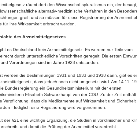
imittelgesetz räumt dort den Wissenschaftspluralismus ein, der besagt
owissenschaftliche alternativ-medizinische Verfahren in den Besonder
ichtungen greift und so müssen für diese Registrierung der Arzneimittel
 für ihre Wirksamkeit erbracht werden.
hichte des Arzneimittelgesetzes
gibt es Deutschland kein Arzneimittelgesetz. Es werden nur Teile vom
elrecht durch unterschiedliche Vorschriften geregelt. Die ersten Entwür
und Verordnungen sind im Jahre 1928 entstanden.
zt werden die Bestimmungen 1931 und 1933 und 1938 dann, gibt es ei
Arzneimittelgesetz, dass jedoch noch nicht umgesetzt wird. Am 14.11. 1
 die Bundesregierung ein Gesundheitsministerium mit der ersten
tsministerin Elisabeth Schwarzhaupt von der CDU. Zu der Zeit enthält
 Verpflichtung, dass die Medikamente auf Wirksamkeit und Sicherheit
erden - lediglich eine Registrierung wird vorgenommen.
t der §21 eine wichtige Ergänzung, die Studien in vorklinischer und kli
orschreibt und damit die Prüfung der Arzneimittel vorantreibt.