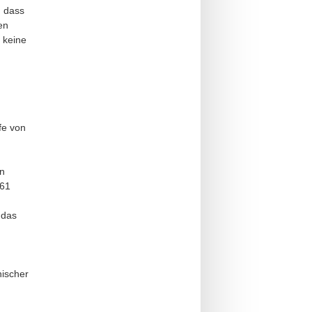
, dass
en
 keine
fe von
n
961
 das
nischer