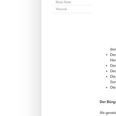
Maria Stuart
Woyzeck
den
Den
Her
Der
Den
Die
Son
Die
Der Bürg
Als geset