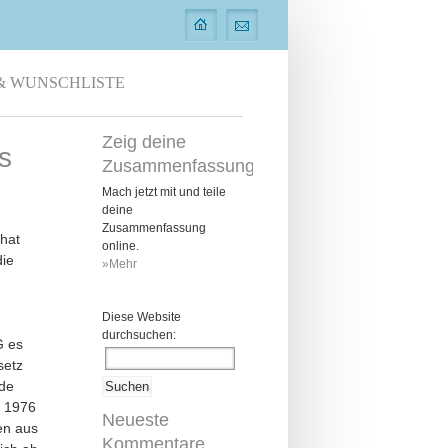
& WUNSCHLISTE
Zeig deine
s
Zusammenfassung
Mach jetzt mit und teile
deine
Zusammenfassung
 hat
online.
die
»Mehr
Diese Website
durchsuchen:
G es
setz
nde
n 1976
Neueste
en aus
Kommentare