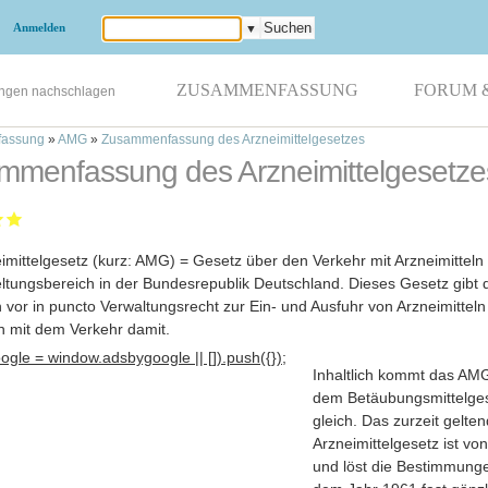
Anmelden
▼
ZUSAMMENFASSUNG
FORUM 
ungen nachschlagen
assung
»
AMG
»
Zusammenfassung des Arzneimittelgesetzes
mmenfassung des Arzneimittelgesetze
imittelgesetz (kurz: AMG) = Gesetz über den Verkehr mit Arzneimitteln
ltungsbereich in der Bundesrepublik Deutschland. Dieses Gesetz gibt 
n vor in puncto Verwaltungsrecht zur Ein- und Ausfuhr von Arzneimitteln
 mit dem Verkehr damit
.
gle = window.adsbygoogle || []).push({});
Inhaltlich kommt das AM
dem Betäubungsmittelge
gleich. Das zurzeit gelte
Arzneimittelgesetz ist vo
und löst die Bestimmung