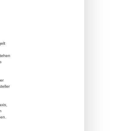
elt
stehen
s
er
teller
xis,
h
sen.