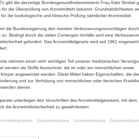
971 gibt die derzeitige Bundesgesundheitsministerin Frau Käte Strobel g
en für die Überprüfung von Arzneimitteln bekannt. Grundsätzlichkeiten 
 für die toxikologische und klinische Prüfung sämtlicher Arzneimittel.
mt die Bundesregierung den meisten Verbesserungsvorschlägen durc
 zu. Bedingt durch die vielen Contergan-Vorfälle wird eine Verbesseru
elsicherheit gefordert. Das Arzneimittelgesetz wird seit 1961 insgesamt
ert.
te nehmen einen sehr wichtigen Teil unserer medizinischen Versorgu
tel werden als Stoffe bezeichnet, die im oder am menschlichen sowie
n Körper angewendet werden. Diese Mittel haben Eigenschaften, die de
Linderung und zur Verhütung von menschlichen oder tierischen Krankhe
hwerden dienen.
parate unterliegen den Vorschriften des Arzneimittelgesetzes, mit dem
k die Arzneimittelsicherheit zu gewährleisten.
rzneimittelgesetzes
Zusammenfassung
Zusammenfassung
Zusammenfassu