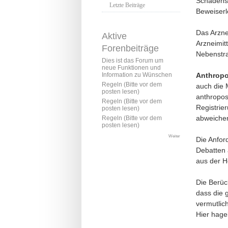
Schadens
Letzte Beiträge
Beweiserl
Das Arznei
Aktive
Arzneimit
Forenbeiträge
Nebenstraf
Dies ist das Forum um
neue Funktionen und
Anthropo
Information zu Wünschen
Regeln (Bitte vor dem
auch die 
posten lesen)
anthropos
Regeln (Bitte vor dem
Registrie
posten lesen)
abweiche
Regeln (Bitte vor dem
posten lesen)
Weiter
Die Anfor
Debatten 
aus der H
Die Berüc
dass die 
vermutlic
Hier hagel