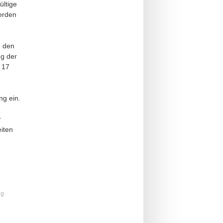
ültige
werden
h den
ng der
 17
ng ein.
r
iten
ng