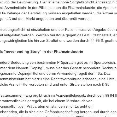
t von der Bevölkerung. Hier ist eine hohe Sorgfaltspflicht angesagt in
t Arzneimitteln. In der Pflicht stehen die Pharmaindustrie, die Apothe
. Die Belange der Herstellung müssen eingehalten werden, die Arznei 
emäß auf den Markt angeboten und überprüft werden.
hreibungspflicht ist einzuhalten und der Patient muss vor Abgabe über 
tel aufgeklärt werden. Werden Verstöße gegen das AMG festgestellt, e
ungswidrigkeiten bis hin zur Straftat und werden durch §§ 95 ff. geahnd
ls "never ending Story" in der Pharmaindustrie
ndere Bedeutung von bestimmten Präparaten gibt es im Sportbereich.
unter dem Namen "Doping", muss hier das Gesetz besondere Rechnun
ogenannte Dopingmittel und deren Anwendung regelt der § 6a. Das
enministerium hat hierzu eine Rechtsverordnung erlassen, eine Liste, 
elche Arzneimittel verboten sind und unter Strafe stehen nach § 95.
salzusammenhang ergibt sich im Arzneimittelgesetz durch den §§ 84 ff
erantwortlichkeit geregelt, die bei einem Missbrauch von
bungspflichtigen Präparaten entstanden sind. Es geht um
telschäden, die in sich eine Gefährdungshaftung bergen und durch das