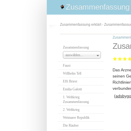
Zusammenfassung
Zusammenfassung erklärt - Zusammenfass
Zusammenf
Zusa
Zusammenfassung
auswählen...
Faust
Das Arzne
Willhelm Tell
seinen Ge
Effi Briest
Richtlinie
verbunden
Emilia Galotti
(adsbygoo
1. Weltkrieg
Zusammenfassung
2. Weltkrieg
Weimarer Republik
Die Räuber