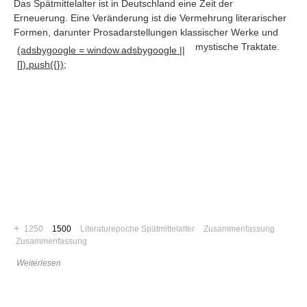
Das Spätmittelalter ist in Deutschland eine Zeit der
Erneuerung. Eine Veränderung ist die Vermehrung literarischer
Formen, darunter Prosadarstellungen klassischer Werke und
mystische Traktate
.
(adsbygoogle = window.adsbygoogle ||
[]).push({});
Navigation
+
1250
1500
Literaturepoche Spätmittelalter
Zusammenfassung
News
Zusammenfassung
Foren
Weiterlesen
Suchen
Kontaktieren