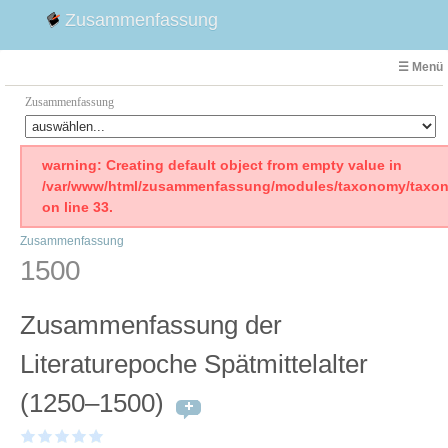
Zusammenfassung
☰ Menü
Zusammenfassung
Faust
warning: Creating default object from empty value in
/var/www/html/zusammenfassung/modules/taxonomy/taxon
Willhelm Tell
on line 33.
Effi Briest
Zusammenfassung
Emilia Galotti
1500
1. Weltkrieg Zusammenfassung
2. Weltkrieg
Zusammenfassung der
Weimarer Republik
Die Räuber
Literaturepoche Spätmittelalter
Maria Stuart
(1250–1500)
Woyzeck