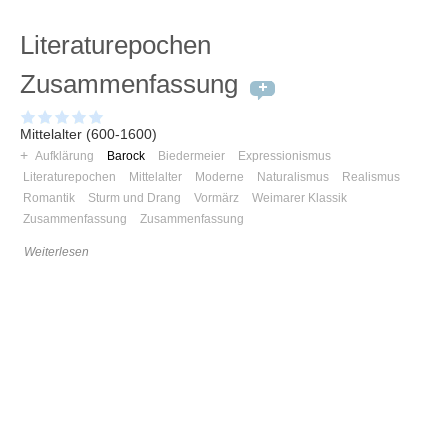
Umfragen
Literaturepochen
Letzte Beiträge
Zusammenfassung
Aktive Forenbeiträge
Dies ist das Forum um neue Funktionen und Information zu Wünschen
Mittelalter (600-1600)
Regeln (Bitte vor dem posten lesen)
+
Aufklärung
Barock
Biedermeier
Expressionismus
Regeln (Bitte vor dem posten lesen)
Literaturepochen
Mittelalter
Moderne
Naturalismus
Realismus
Regeln (Bitte vor dem posten lesen)
Romantik
Sturm und Drang
Vormärz
Weimarer Klassik
Wei
Zusammenfassung
Zusammenfassung
Weiterlesen