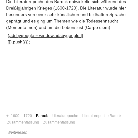
Die Literaturepoche des Barock entwickelte sich während des
Dreißigjährigen Krieges (1600-1720). Die Literatur wurde hier
besonders von einer sehr künstlichen und bildhaften Sprache
geprägt und es ging um Themen wie die Todessehnsucht
(Memento mori) und um die Lebenslust (Carpe diem)
.
(adsbygoogle = window.adsbygoogle ||
[]).push({});
Navigation
News
+
1600
1720
Barock
Literaturepoche
Literaturepoche Barock
Foren
Zusammenfassung
Zusammenfassung
Suchen
Weiterlesen
Kontaktieren