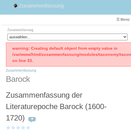
Zusammenfassung
☰ Menü
Zusammenfassung
Faust
warning: Creating default object from empty value in
/var/www/html/zusammenfassung/modules/taxonomy/taxon
Willhelm Tell
on line 33.
Effi Briest
Zusammenfassung
Emilia Galotti
Barock
1. Weltkrieg Zusammenfassung
2. Weltkrieg
Zusammenfassung der
Weimarer Republik
Die Räuber
Literaturepoche Barock (1600-
Maria Stuart
1720)
Woyzeck