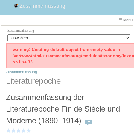
Zusammenfassung
☰ Menü
Zusammenfassung
Faust
warning: Creating default object from empty value in
/var/www/html/zusammenfassung/modules/taxonomy/taxon
Willhelm Tell
on line 33.
Effi Briest
Zusammenfassung
Emilia Galotti
Literaturepoche
1. Weltkrieg Zusammenfassung
2. Weltkrieg
Zusammenfassung der
Weimarer Republik
Die Räuber
Literaturepoche Fin de Siècle und
Maria Stuart
Moderne (1890–1914)
Woyzeck