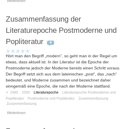
Weiterlesen
Umfragen
Letzte Beiträge
Zusammenfassung der
Aktive Forenbeiträge
Literaturepoche Postmoderne und
Dies ist das Forum um neue Funktionen und Information zu Wünschen
Popliteratur
Regeln (Bitte vor dem posten lesen)
Regeln (Bitte vor dem posten lesen)
Regeln (Bitte vor dem posten lesen)
Hört man den Begriff „modern”, so geht man in der Regel um
Wei
etwas, dass aktuell ist. In der Literatur ist die Epoche der
Postmoderne jedoch der Moderne bereits einen Schritt voraus.
Der Begriff setzt sich aus dem lateinischen „post“, das „nach“
bedeutet, und Moderne zusammen und bezeichnet daher
sinngemäß eine Epoche, die nach der Moderne stattfand.
+
1980
2000
Literaturepoche
Literaturepoche Postmoderne und
Popliteratur
Postmoderne und Popliteratur
Zusammenfassung
Zusammenfassung
Weiterlesen