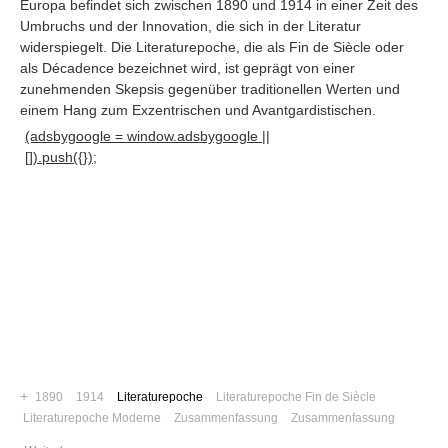
Europa befindet sich zwischen 1890 und 1914 in einer Zeit des
Umbruchs und der Innovation, die sich in der Literatur
widerspiegelt. Die Literaturepoche, die als Fin de Siècle oder
als Décadence bezeichnet wird, ist geprägt von einer
zunehmenden Skepsis gegenüber traditionellen Werten und
einem Hang zum Exzentrischen und Avantgardistischen
.
(adsbygoogle = window.adsbygoogle ||
[]).push({});
Navigation
News
Foren
+
1890
1914
Literaturepoche
Literaturepoche Fin de Siècle
Suchen
Literaturepoche Moderne
Zusammenfassung
Zusammenfassung
Kontaktieren