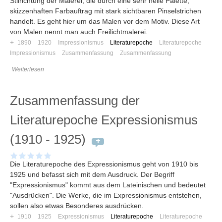
Stilrichtung der Malerei, die durch eine sehr helle Palette,
skizzenhaften Farbauftrag mit stark sichtbaren Pinselstrichen
handelt. Es geht hier um das Malen vor dem Motiv. Diese Art
von Malen nennt man auch Freilichtmalerei.
+
1890
1920
Impressionismus
Literaturepoche
Literaturepoche
Impressionismus
Zusammenfassung
Zusammenfassung
Weiterlesen
Zusammenfassung der
Literaturepoche Expressionismus
(1910 - 1925)
Die Literaturepoche des Expressionismus geht von 1910 bis
1925 und befasst sich mit dem Ausdruck. Der Begriff
"Expressionismus" kommt aus dem Lateinischen und bedeutet
"Ausdrücken". Die Werke, die im Expressionismus entstehen,
sollen also etwas Besonderes ausdrücken.
+
1910
1925
Expressionismus
Literaturepoche
Literaturepoche