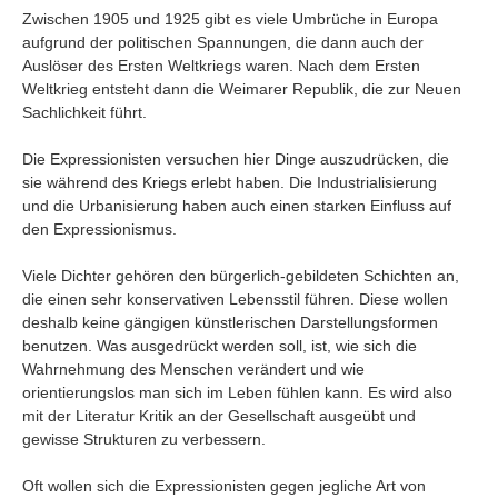
Umfragen
Zwischen 1905 und 1925 gibt es viele Umbrüche in Europa
aufgrund der politischen Spannungen, die dann auch der
Letzte Beiträge
Auslöser des Ersten Weltkriegs waren. Nach dem Ersten
Weltkrieg entsteht dann die Weimarer Republik, die zur Neuen
Aktive Forenbeiträge
Sachlichkeit führt.
Dies ist das Forum um neue Funktionen und Information zu Wünschen
Regeln (Bitte vor dem posten lesen)
Die Expressionisten versuchen hier Dinge auszudrücken, die
Regeln (Bitte vor dem posten lesen)
sie während des Kriegs erlebt haben. Die Industrialisierung
Regeln (Bitte vor dem posten lesen)
und die Urbanisierung haben auch einen starken Einfluss auf
Wei
den Expressionismus.
Viele Dichter gehören den bürgerlich-gebildeten Schichten an,
die einen sehr konservativen Lebensstil führen. Diese wollen
deshalb keine gängigen künstlerischen Darstellungsformen
benutzen. Was ausgedrückt werden soll, ist, wie sich die
Wahrnehmung des Menschen verändert und wie
orientierungslos man sich im Leben fühlen kann. Es wird also
mit der Literatur Kritik an der Gesellschaft ausgeübt und
gewisse Strukturen zu verbessern.
Oft wollen sich die Expressionisten gegen jegliche Art von