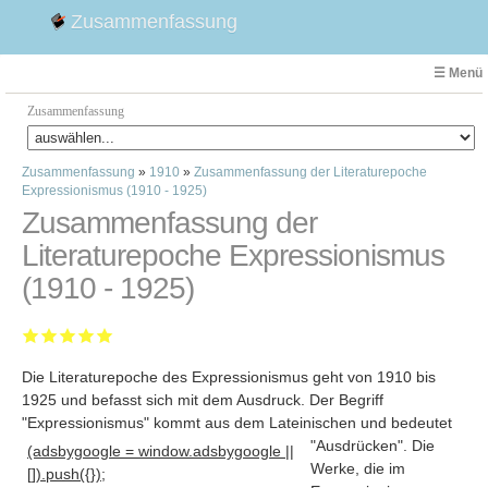
Zusammenfassung
☰ Menü
Zusammenfassung
Zusammenfassung
»
1910
»
Zusammenfassung der Literaturepoche
Faust
Expressionismus (1910 - 1925)
Willhelm Tell
Zusammenfassung der
Effi Briest
Literaturepoche Expressionismus
Emilia Galotti
(1910 - 1925)
1. Weltkrieg Zusammenfassung
2. Weltkrieg
Weimarer Republik
Die Literaturepoche des Expressionismus geht von 1910 bis
Die Räuber
1925 und befasst sich mit dem Ausdruck. Der Begriff
Maria Stuart
"Expressionismus" kommt aus dem Lateinischen und bedeutet
Woyzeck
"Ausdrücken"
. Die
(adsbygoogle = window.adsbygoogle ||
Werke, die im
[]).push({});