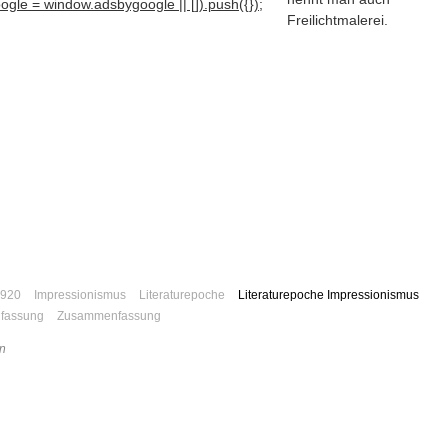
gle = window.adsbygoogle || []).push({});
Freilichtmalerei.
920
Impressionismus
Literaturepoche
Literaturepoche Impressionismus
fassung
Zusammenfassung
n