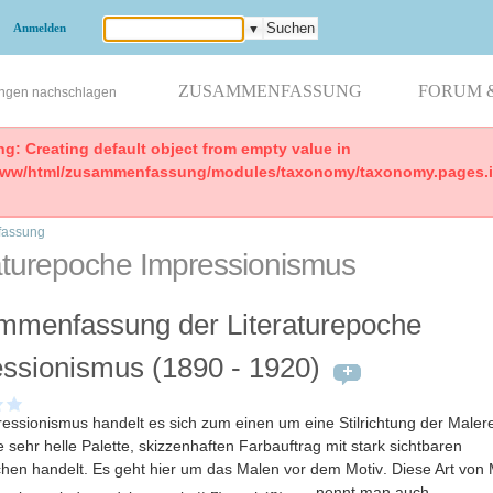
Anmelden
▼
ZUSAMMENFASSUNG
FORUM 
ungen nachschlagen
ng: Creating default object from empty value in
www/html/zusammenfassung/modules/taxonomy/taxonomy.pages.in
assung
aturepoche Impressionismus
mmenfassung der Literaturepoche
ssionismus (1890 - 1920)
essionismus handelt es sich zum einen um eine Stilrichtung der Malere
 sehr helle Palette, skizzenhaften Farbauftrag mit stark sichtbaren
ichen handelt. Es geht hier um das Malen vor dem Motiv
. Diese Art von
nennt man auch