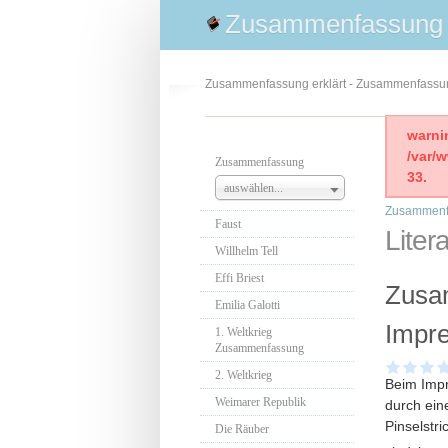
Zusammenfassung
Zusammenfassung erklärt - Zusammenfass
warni
/var/
Zusammenfassung
33.
auswählen...
Zusammenf
Faust
Liter
Willhelm Tell
Effi Briest
Zusa
Emilia Galotti
Impre
1. Weltkrieg
Zusammenfassung
2. Weltkrieg
Beim Impr
Weimarer Republik
durch eine
Pinselstr
Die Räuber