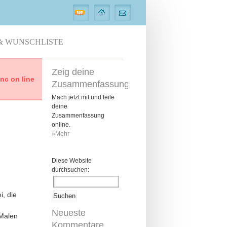
& WUNSCHLISTE
Zeig deine
c on line
Zusammenfassung
Mach jetzt mit und teile
deine
Zusammenfassung
online.
»Mehr
Diese Website
durchsuchen:
i, die
Neueste
 Malen
Kommentare