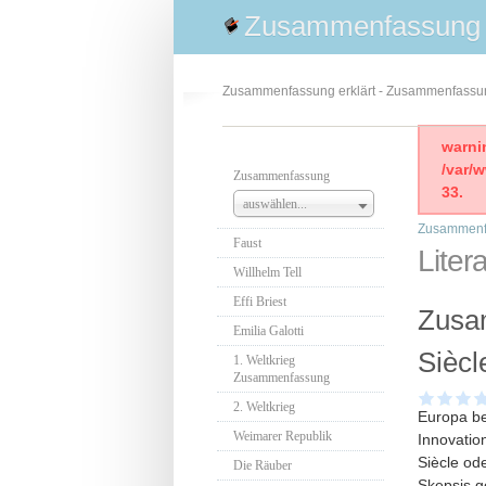
Zusammenfassung
Zusammenfassung erklärt - Zusammenfass
warni
/var/
Zusammenfassung
33.
auswählen...
Zusammenf
Faust
Lite
Willhelm Tell
Effi Briest
Zusam
Emilia Galotti
Siècl
1. Weltkrieg
Zusammenfassung
2. Weltkrieg
Europa be
Weimarer Republik
Innovation
Siècle od
Die Räuber
Skepsis g