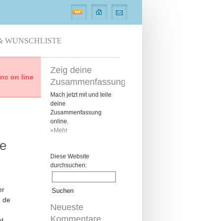
& WUNSCHLISTE
Zeig deine
c on line
Zusammenfassung
Mach jetzt mit und teile
deine
Zusammenfassung
online.
»Mehr
de
Diese Website
durchsuchen:
er
n de
Neueste
Kommentare
d