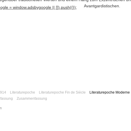
Avantgardistischen
.
gle = window.adsbygoogle || []).push({});
914
Literaturepoche
Literaturepoche Fin de Siècle
Literaturepoche Moderne
fassung
Zusammenfassung
n