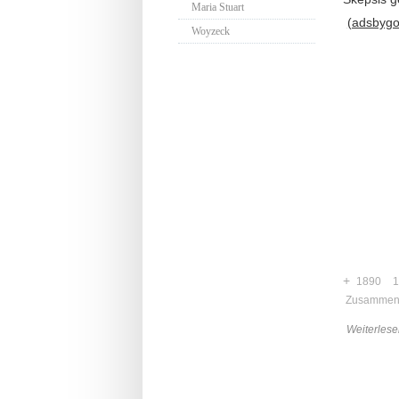
Maria Stuart
(adsbygoo
Woyzeck
+
1890
1
Zusammen
Weiterlese