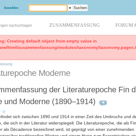
Anmelden
▼
ZUSAMMENFASSUNG
FORUM 
ungen nachschlagen
ng: Creating default object from empty value in
www/html/zusammenfassung/modules/taxonomy/taxonomy.pages.in
assung
raturepoche Moderne
menfassung der Literaturepoche Fin 
e und Moderne (1890–1914)
findet sich zwischen 1890 und 1914 in einer Zeit des Umbruchs und d
, die sich in der Literatur widerspiegelt. Die Literaturepoche, die als Fi
er als Décadence bezeichnet wird, ist geprägt von einer zunehmenden
egenüber traditionellen Werten und einem Hang zum Exzentrischen un