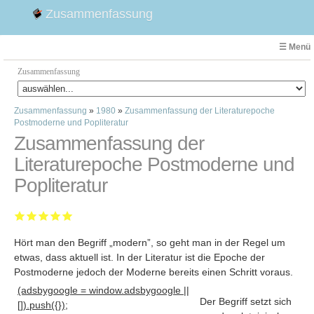
Zusammenfassung
☰ Menü
Zusammenfassung
Zusammenfassung
»
1980
»
Zusammenfassung der Literaturepoche
Faust
Postmoderne und Popliteratur
Willhelm Tell
Zusammenfassung der
Effi Briest
Literaturepoche Postmoderne und
Emilia Galotti
Popliteratur
1. Weltkrieg Zusammenfassung
2. Weltkrieg
Weimarer Republik
Hört man den Begriff „modern”, so geht man in der Regel um
Die Räuber
etwas, dass aktuell ist. In der Literatur ist die Epoche der
Maria Stuart
Postmoderne jedoch der Moderne bereits einen Schritt voraus
.
Woyzeck
(adsbygoogle = window.adsbygoogle ||
Der Begriff setzt sich
[]).push({});