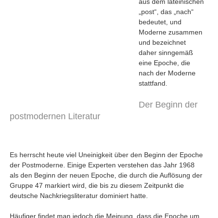
aus dem lateinischen
„post“, das „nach“
bedeutet, und
Moderne zusammen
und bezeichnet
daher sinngemäß
eine Epoche, die
nach der Moderne
stattfand.
Der Beginn der
postmodernen Literatur
Es herrscht heute viel Uneinigkeit über den Beginn der Epoche
Navigation
der Postmoderne. Einige Experten verstehen das Jahr 1968
News
als den Beginn der neuen Epoche, die durch die Auflösung der
Foren
Gruppe 47 markiert wird, die bis zu diesem Zeitpunkt die
deutsche Nachkriegsliteratur dominiert hatte.
Suchen
Kontaktieren
Häufiger findet man jedoch die Meinung, dass die Epoche um