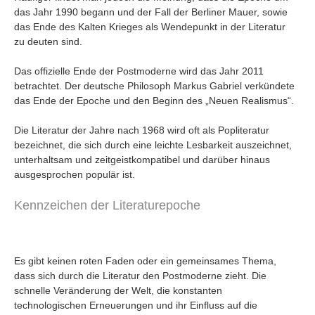
Umfragen
das Jahr 1990 begann und der Fall der Berliner Mauer, sowie
das Ende des Kalten Krieges als Wendepunkt in der Literatur
Letzte Beiträge
zu deuten sind.
Aktive Forenbeiträge
Das offizielle Ende der Postmoderne wird das Jahr 2011
betrachtet. Der deutsche Philosoph Markus Gabriel verkündete
Dies ist das Forum um neue Funktionen und Information zu Wünschen
Regeln (Bitte vor dem posten lesen)
das Ende der Epoche und den Beginn des „Neuen Realismus“.
Regeln (Bitte vor dem posten lesen)
Regeln (Bitte vor dem posten lesen)
Die Literatur der Jahre nach 1968 wird oft als Popliteratur
Wei
bezeichnet, die sich durch eine leichte Lesbarkeit auszeichnet,
unterhaltsam und zeitgeistkompatibel und darüber hinaus
ausgesprochen populär ist.
Kennzeichen der Literaturepoche
Es gibt keinen roten Faden oder ein gemeinsames Thema,
dass sich durch die Literatur den Postmoderne zieht. Die
schnelle Veränderung der Welt, die konstanten
technologischen Erneuerungen und ihr Einfluss auf die