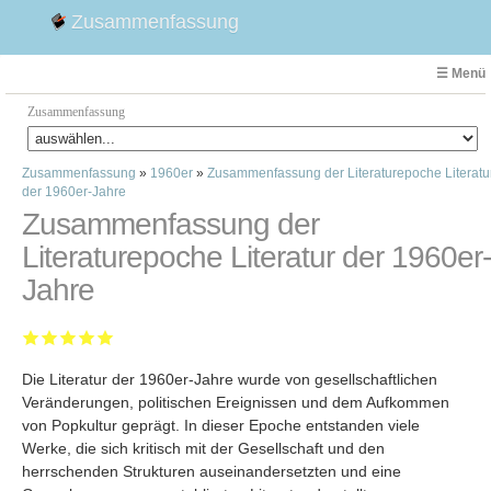
Zusammenfassung
☰ Menü
Zusammenfassung
Zusammenfassung
»
1960er
»
Zusammenfassung der Literaturepoche Literatu
Faust
der 1960er-Jahre
Willhelm Tell
Zusammenfassung der
Effi Briest
Literaturepoche Literatur der 1960er-
Emilia Galotti
Jahre
1. Weltkrieg Zusammenfassung
2. Weltkrieg
Weimarer Republik
Die Literatur der 1960er-Jahre wurde von gesellschaftlichen
Die Räuber
Veränderungen, politischen Ereignissen und dem Aufkommen
Maria Stuart
von Popkultur geprägt. In dieser Epoche entstanden viele
Woyzeck
Werke, die sich kritisch mit der Gesellschaft und den
herrschenden Strukturen auseinandersetzten und eine