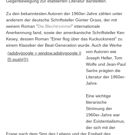
Gegenbewegung zur etablierten Literatur darstellten.
Zu den bekanntesten Autoren der 1960er-Jahre zählen unter
anderem der deutsche Schriftsteller Günter Grass, der mit
seinem Roman "
Die Blechtrommel
" internationale
Anerkennung fand, sowie der amerikanische Schriftsteller Ken
Kesey, dessen Roman "Einer flog über das Kuckucksnest" zu
einem Klassiker der Beat-Generation wurde
. Auch die Werke
von Autoren wie
(adsbygoogle = window.adsbygoogle ||
Joseph Heller, Tom
[]).push({});
Wolfe und Jean-Paul
Sartre prägten die
Literatur der 1960er-
Jahre.
Eine wichtige
Navigation
literarische
News
Strömung der
Foren
1960er-Jahre war
der Existentialismus,
Suchen
der sich mit der
Kontaktieren
Frage nach dem Sinn des Lebens und der Freiheit des