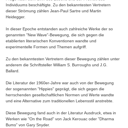
Umfragen
Individuums beschäftigte. Zu den bekanntesten Vertretern
dieser Strömung zählen Jean-Paul Sartre und Martin
Letzte Beiträge
Heidegger.
Aktive Forenbeiträge
In dieser Epoche entstanden auch zahlreiche Werke der so
genannten "New Wave"-Bewegung, die sich gegen die
Dies ist das Forum um neue Funktionen und Information zu Wünschen
Regeln (Bitte vor dem posten lesen)
etablierten literarischen Konventionen wandte und
Regeln (Bitte vor dem posten lesen)
experimentelle Formen und Themen aufgriff.
Regeln (Bitte vor dem posten lesen)
Wei
Zu den bekanntesten Vertretern dieser Bewegung zählen unter
anderem die Schriftsteller William S. Burroughs und J.G.
Ballard.
Die Literatur der 1960er-Jahre war auch von der Bewegung
der sogenannten "Hippies" geprägt, die sich gegen die
herrschenden gesellschaftlichen Normen und Werte wandte
und eine Alternative zum traditionellen Lebensstil anstrebte.
Diese Bewegung fand auch in der Literatur Ausdruck, etwa in
Werken wie "On the Road" von Jack Kerouac oder "Dharma
Bums" von Gary Snyder.