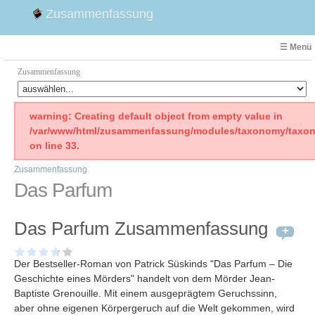
Zusammenfassung
☰ Menü
Zusammenfassung
Faust
warning: Creating default object from empty value in
/var/www/html/zusammenfassung/modules/taxonomy/taxon
Willhelm Tell
on line 33.
Effi Briest
Zusammenfassung
Emilia Galotti
Das Parfum
1. Weltkrieg Zusammenfassung
2. Weltkrieg
Das Parfum Zusammenfassung
Weimarer Republik
Die Räuber
Der Bestseller-Roman von Patrick Süskinds "Das Parfum – Die
Maria Stuart
Geschichte eines Mörders" handelt von dem Mörder Jean-
Woyzeck
Baptiste Grenouille. Mit einem ausgeprägtem Geruchssinn,
aber ohne eigenen Körpergeruch auf die Welt gekommen, wird