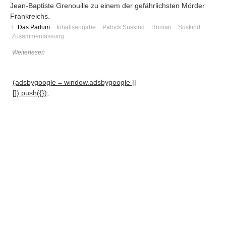
Jean-Baptiste Grenouille zu einem der gefährlichsten Mörder
Frankreichs.
+
Das Parfum
Inhaltsangabe
Patrick Süskind
Roman
Süskind
Zusammenfassung
Weiterlesen
(adsbygoogle = window.adsbygoogle ||
[]).push({});
Navigation
News
Foren
Suchen
Kontaktieren