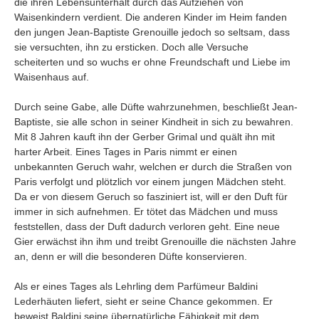
die ihren Lebensunterhalt durch das Aufziehen von
Umfragen
Waisenkindern verdient. Die anderen Kinder im Heim fanden
Letzte Beiträge
den jungen Jean-Baptiste Grenouille jedoch so seltsam, dass
sie versuchten, ihn zu ersticken. Doch alle Versuche
scheiterten und so wuchs er ohne Freundschaft und Liebe im
Aktive Forenbeiträge
Waisenhaus auf.
Dies ist das Forum um neue Funktionen und Information zu Wünschen
Regeln (Bitte vor dem posten lesen)
Durch seine Gabe, alle Düfte wahrzunehmen, beschließt Jean-
Regeln (Bitte vor dem posten lesen)
Baptiste, sie alle schon in seiner Kindheit in sich zu bewahren.
Regeln (Bitte vor dem posten lesen)
Mit 8 Jahren kauft ihn der Gerber Grimal und quält ihn mit
Wei
harter Arbeit. Eines Tages in Paris nimmt er einen
unbekannten Geruch wahr, welchen er durch die Straßen von
Paris verfolgt und plötzlich vor einem jungen Mädchen steht.
Da er von diesem Geruch so fasziniert ist, will er den Duft für
immer in sich aufnehmen. Er tötet das Mädchen und muss
feststellen, dass der Duft dadurch verloren geht. Eine neue
Gier erwächst ihn ihm und treibt Grenouille die nächsten Jahre
an, denn er will die besonderen Düfte konservieren.
Als er eines Tages als Lehrling dem Parfümeur Baldini
Lederhäuten liefert, sieht er seine Chance gekommen. Er
beweist Baldini seine übernatürliche Fähigkeit mit dem