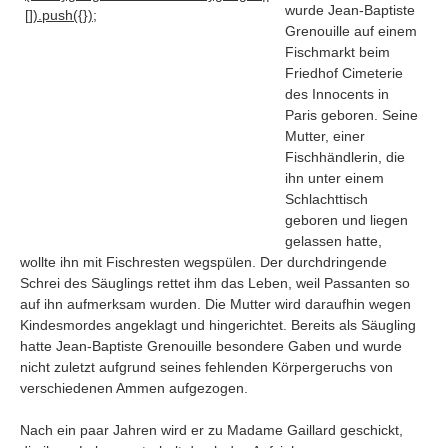
wurde Jean-Baptiste
[]).push({});
Grenouille auf einem
Fischmarkt beim
Friedhof Cimeterie
des Innocents in
Paris geboren. Seine
Mutter, einer
Fischhändlerin, die
ihn unter einem
Schlachttisch
geboren und liegen
gelassen hatte,
wollte ihn mit Fischresten wegspülen. Der durchdringende
Schrei des Säuglings rettet ihm das Leben, weil Passanten so
auf ihn aufmerksam wurden. Die Mutter wird daraufhin wegen
Navigation
Kindesmordes angeklagt und hingerichtet. Bereits als Säugling
hatte Jean-Baptiste Grenouille besondere Gaben und wurde
News
nicht zuletzt aufgrund seines fehlenden Körpergeruchs von
Foren
verschiedenen Ammen aufgezogen.
Suchen
Nach ein paar Jahren wird er zu Madame Gaillard geschickt,
Kontaktieren