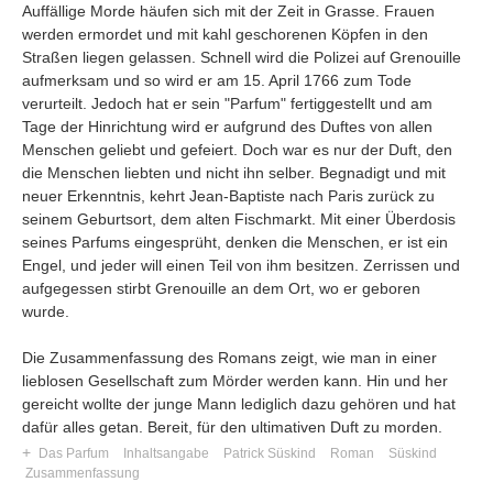
Auffällige Morde häufen sich mit der Zeit in Grasse. Frauen
werden ermordet und mit kahl geschorenen Köpfen in den
Straßen liegen gelassen. Schnell wird die Polizei auf Grenouille
aufmerksam und so wird er am 15. April 1766 zum Tode
verurteilt. Jedoch hat er sein "Parfum" fertiggestellt und am
Tage der Hinrichtung wird er aufgrund des Duftes von allen
Menschen geliebt und gefeiert. Doch war es nur der Duft, den
die Menschen liebten und nicht ihn selber. Begnadigt und mit
neuer Erkenntnis, kehrt Jean-Baptiste nach Paris zurück zu
seinem Geburtsort, dem alten Fischmarkt. Mit einer Überdosis
seines Parfums eingesprüht, denken die Menschen, er ist ein
Engel, und jeder will einen Teil von ihm besitzen. Zerrissen und
aufgegessen stirbt Grenouille an dem Ort, wo er geboren
wurde.
Die Zusammenfassung des Romans zeigt, wie man in einer
lieblosen Gesellschaft zum Mörder werden kann. Hin und her
gereicht wollte der junge Mann lediglich dazu gehören und hat
dafür alles getan. Bereit, für den ultimativen Duft zu morden.
+
Das Parfum
Inhaltsangabe
Patrick Süskind
Roman
Süskind
Zusammenfassung