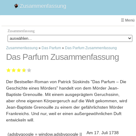
Zusammenfassung
☰ Menü
Zusammenfassung
Zusammenfassung
»
Das Parfum
»
Das Parfum Zusammenfassung
Faust
Das Parfum Zusammenfassung
Willhelm Tell
Effi Briest
Emilia Galotti
Der Bestseller-Roman von Patrick Süskinds "Das Parfum – Die
1. Weltkrieg Zusammenfassung
Geschichte eines Mörders" handelt von dem Mörder Jean-
2. Weltkrieg
Baptiste Grenouille. Mit einem ausgeprägtem Geruchssinn,
Weimarer Republik
aber ohne eigenen Körpergeruch auf die Welt gekommen, wird
Jean-Baptiste Grenouille zu einem der gefährlichsten Mörder
Die Räuber
Frankreichs. Und nur, weil er einen außergewöhnlichen Duft
Maria Stuart
entwickeln will.
Woyzeck
Am 17
. Juli 1738
(adsbygoogle = window.adsbygoogle ||