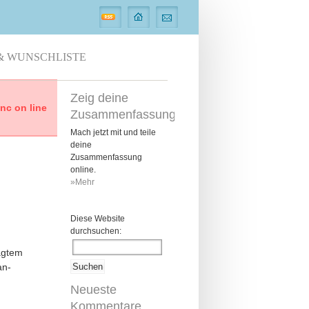
& WUNSCHLISTE
Zeig deine
c on line
Zusammenfassung
Mach jetzt mit und teile
deine
Zusammenfassung
online.
»Mehr
Diese Website
durchsuchen:
ägtem
an-
Neueste
Kommentare