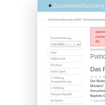
Zusammenfassung
Zusammenfassung erklärt - Zusammenfass
warni
/var/
Zusammenfassung
33.
auswählen...
Zusammenf
Faust
Patri
Willhelm Tell
Effi Briest
Das 
Emilia Galotti
1. Weltkrieg
Der Bests
Zusammenfassung
Mörders" 
2. Weltkrieg
Geruchssi
Weimarer Republik
Baptiste 
+
Die Räuber
Das Par