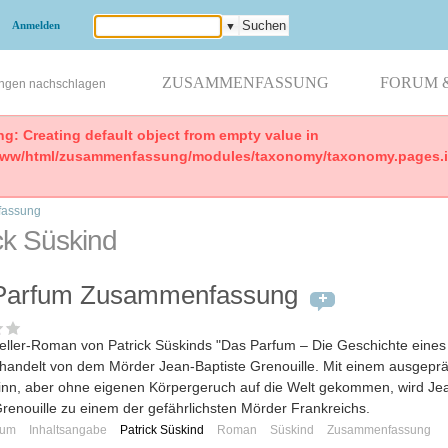
Anmelden
▼
ZUSAMMENFASSUNG
FORUM 
ungen nachschlagen
ng: Creating default object from empty value in
www/html/zusammenfassung/modules/taxonomy/taxonomy.pages.in
assung
ck Süskind
Parfum Zusammenfassung
eller-Roman von Patrick Süskinds "Das Parfum – Die Geschichte eines
handelt von dem Mörder Jean-Baptiste Grenouille. Mit einem ausgepr
nn, aber ohne eigenen Körpergeruch auf die Welt gekommen, wird Je
Grenouille zu einem der gefährlichsten Mörder Frankreichs.
fum
Inhaltsangabe
Patrick Süskind
Roman
Süskind
Zusammenfassung