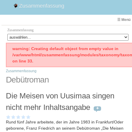
Zusammenfassung
☰ Menü
Zusammenfassung
Faust
warning: Creating default object from empty value in
/var/www/html/zusammenfassung/modules/taxonomy/taxon
Willhelm Tell
on line 33.
Effi Briest
Zusammenfassung
Emilia Galotti
Debütroman
1. Weltkrieg Zusammenfassung
2. Weltkrieg
Die Meisen von Uusimaa singen
Weimarer Republik
Die Räuber
nicht mehr Inhaltsangabe
Maria Stuart
Woyzeck
Rund fünf Jahre arbeitete, der im Jahre 1983 in Frankfurt/Oder
geborene, Franz Friedrich an seinem Debütroman „Die Meisen