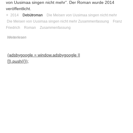
von Uusimaa singen nicht mehr“. Der Roman wurde 2014
veröffentlicht.
+
2014
Debütroman
Die Meisen von Uusimaa singen nicht mehr
Die Meisen von Uusimaa singen nicht mehr Zusammenfassung
Franz
Friedrich
Roman
Zusammenfassung
Weiterlesen
(adsbygoogle = window.adsbygoogle ||
[]).push({});
Navigation
News
Foren
Suchen
Kontaktieren