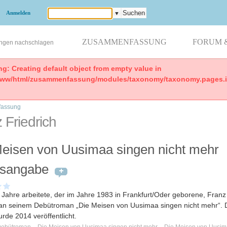
Anmelden
▼
ZUSAMMENFASSUNG
FORUM 
ungen nachschlagen
ng: Creating default object from empty value in
www/html/zusammenfassung/modules/taxonomy/taxonomy.pages.in
assung
 Friedrich
eisen von Uusimaa singen nicht mehr
tsangabe
 Jahre arbeitete, der im Jahre 1983 in Frankfurt/Oder geborene, Franz
 an seinem Debütroman „Die Meisen von Uusimaa singen nicht mehr“. 
de 2014 veröffentlicht.
ebütroman
Die Meisen von Uusimaa singen nicht mehr
Die Meisen von Uusi