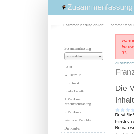
Zusammenfassung
Zusammenfassung erklärt - Zusammenfass
warni
/var/
Zusammenfassung
33.
auswählen...
Zusammenf
Faust
Franz
Willhelm Tell
Effi Briest
Die M
Emilia Galotti
Inhal
1. Weltkrieg
Zusammenfassung
2. Weltkrieg
Rund fünf
Weimarer Republik
Friedrich
Roman wur
Die Räuber
+
2014
D