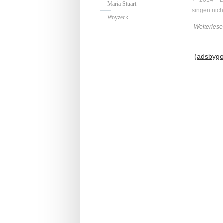
Maria Stuart
singen nic
Woyzeck
Weiterlese
(adsbygoo