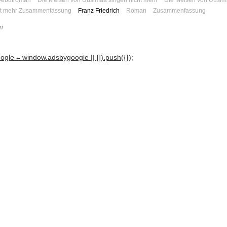
ht mehr Zusammenfassung
Franz Friedrich
Roman
Zusammenfassung
n
gle = window.adsbygoogle || []).push({});