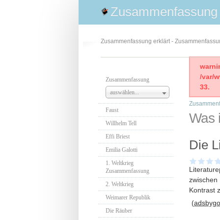
Zusammenfassung
Zusammenfassung erklärt - Zusammenfass
warni
/var/
Zusammenfassung
33.
auswählen...
Zusammenf
Faust
Was i
Willhelm Tell
Effi Briest
Die L
Emilia Galotti
1. Weltkrieg
Literatur
Zusammenfassung
zwischen 
2. Weltkrieg
Kontrast 
Weimarer Republik
(adsbygoo
Die Räuber