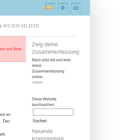
& WUNSCHLISTE
Zeig deine
c on line
Zusammenfassung
Mach jetzt mit und teile
deine
Zusammenfassung
online.
»Mehr
Diese Website
durchsuchen:
nd im
r
. Der
Neueste
elt.
Kommentare