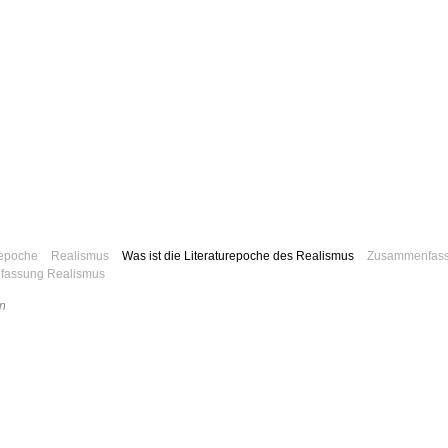
repoche
Realismus
Was ist die Literaturepoche des Realismus
Zusammenfas
assung Realismus
n