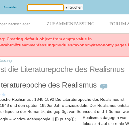
Anmelden
▼
ZUSAMMENFASSUNG
FORUM 
ungen nachschlagen
ng: Creating default object from empty value in
www/html/zusammenfassung/modules/taxonomy/taxonomy.pages.in
assung
st die Literaturepoche des Realismus
iteraturepoche des Realismus
epoche Realismus : 1848-1890 Die Literaturepoche des Realismus ist
1848 und den späten 1880er Jahre anzusiedeln. Der Realismus entsta
zur Epoche der Romantik, die geprägt von Sehnsucht und Träumen wa
Realismus dagegen war
gle = window.adsbygoogle || []).push({});
fokussiert auf die reale W