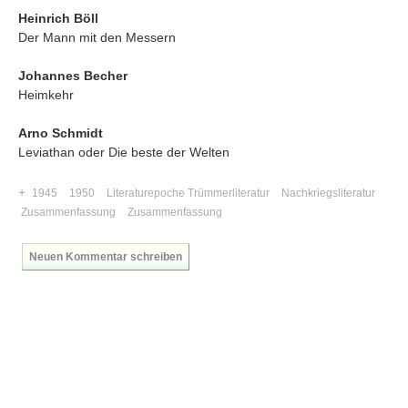
Heinrich Böll
Der Mann mit den Messern
Johannes Becher
Heimkehr
Arno Schmidt
Leviathan oder Die beste der Welten
+
1945
1950
Literaturepoche Trümmerliteratur
Nachkriegsliteratur
Zusammenfassung
Zusammenfassung
Neuen Kommentar schreiben