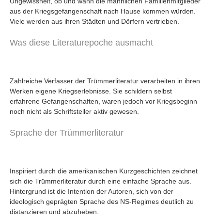
Ungewissheit, ob und wann die männlichen Familienmitglieder
Umfragen
aus der Kriegsgefangenschaft nach Hause kommen würden.
Letzte Beiträge
Viele werden aus ihren Städten und Dörfern vertrieben.
Was diese Literaturepoche ausmacht
Aktive Forenbeiträge
Dies ist das Forum um neue Funktionen und Information zu Wünschen
Regeln (Bitte vor dem posten lesen)
Regeln (Bitte vor dem posten lesen)
Zahlreiche Verfasser der Trümmerliteratur verarbeiten in ihren
Regeln (Bitte vor dem posten lesen)
Werken eigene Kriegserlebnisse. Sie schildern selbst
Wei
erfahrene Gefangenschaften, waren jedoch vor Kriegsbeginn
noch nicht als Schriftsteller aktiv gewesen.
Sprache der Trümmerliteratur
Inspiriert durch die amerikanischen Kurzgeschichten zeichnet
sich die Trümmerliteratur durch eine einfache Sprache aus.
Hintergrund ist die Intention der Autoren, sich von der
ideologisch geprägten Sprache des NS-Regimes deutlich zu
distanzieren und abzuheben.