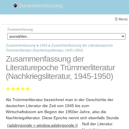
Zusammenfassung
☰ Menü
Zusammenfassung
Zusammenfassung
»
1945
»
Zusammenfassung der Literaturepoche
Faust
Trümmerliteratur (Nachkriegsliteratur, 1945-1950)
Willhelm Tell
Zusammenfassung der
Effi Briest
Literaturepoche Trümmerliteratur
Emilia Galotti
(Nachkriegsliteratur, 1945-1950)
1. Weltkrieg Zusammenfassung
2. Weltkrieg
Weimarer Republik
Als Trümmerliteratur bezeichnet man in der Geschichte der
Die Räuber
deutschen Literatur die Zeit von 1945 bis zum
Maria Stuart
Wirtschaftsboom am Beginn der 1950er Jahre, also die
Woyzeck
Nachkriegsliteratur. Diese Epoche nennt sich ebenfalls Stunde
Null der Literatur
.
(adsbygoogle = window.adsbygoogle ||