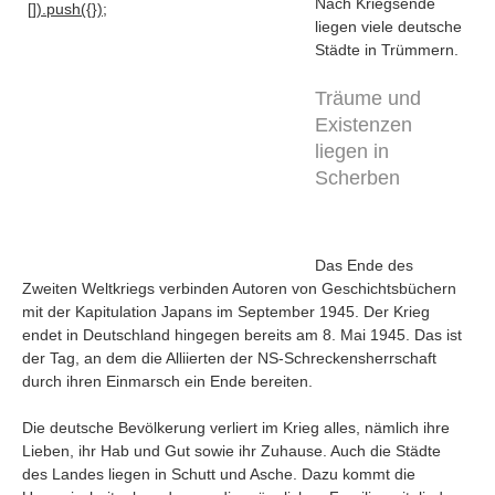
Nach Kriegsende
[]).push({});
liegen viele deutsche
Städte in Trümmern.
Träume und
Existenzen
liegen in
Scherben
Das Ende des
Zweiten Weltkriegs verbinden Autoren von Geschichtsbüchern
mit der Kapitulation Japans im September 1945. Der Krieg
endet in Deutschland hingegen bereits am 8. Mai 1945. Das ist
Navigation
der Tag, an dem die Alliierten der NS-Schreckensherrschaft
durch ihren Einmarsch ein Ende bereiten.
News
Foren
Die deutsche Bevölkerung verliert im Krieg alles, nämlich ihre
Suchen
Lieben, ihr Hab und Gut sowie ihr Zuhause. Auch die Städte
des Landes liegen in Schutt und Asche. Dazu kommt die
Kontaktieren