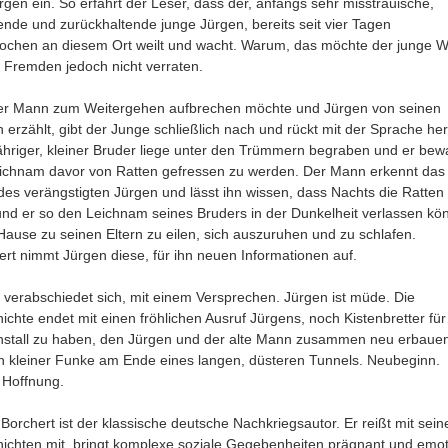
rgen ein. So erfährt der Leser, dass der, anfangs sehr misstrauische,
nde und zurückhaltende junge Jürgen, bereits seit vier Tagen
ochen an diesem Ort weilt und wacht. Warum, das möchte der junge W
 Fremden jedoch nicht verraten.
der Mann zum Weitergehen aufbrechen möchte und Jürgen von seinen
 erzählt, gibt der Junge schließlich nach und rückt mit der Sprache he
jähriger, kleiner Bruder liege unter den Trümmern begraben und er be
ichnam davor von Ratten gefressen zu werden. Der Mann erkennt das
es verängstigten Jürgen und lässt ihn wissen, dass Nachts die Ratten
und er so den Leichnam seines Bruders in der Dunkelheit verlassen kö
ause zu seinen Eltern zu eilen, sich auszuruhen und zu schlafen.
ert nimmt Jürgen diese, für ihn neuen Informationen auf.
verabschiedet sich, mit einem Versprechen. Jürgen ist müde. Die
ichte endet mit einen fröhlichen Ausruf Jürgens, noch Kistenbretter fü
stall zu haben, den Jürgen und der alte Mann zusammen neu erbaue
in kleiner Funke am Ende eines langen, düsteren Tunnels. Neubeginn.
 Hoffnung.
Borchert ist der klassische deutsche Nachkriegsautor. Er reißt mit sein
ichten mit, bringt komplexe soziale Gegebenheiten prägnant und emot