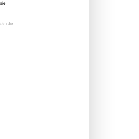
sie
afen die