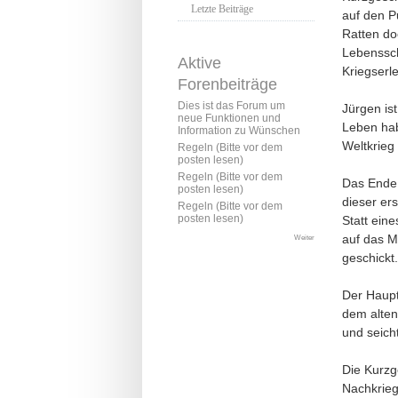
Letzte Beiträge
auf den P
Ratten doc
Lebenssch
Aktive
Kriegserle
Forenbeiträge
Dies ist das Forum um
Jürgen is
neue Funktionen und
Leben hab
Information zu Wünschen
Weltkrieg
Regeln (Bitte vor dem
posten lesen)
Regeln (Bitte vor dem
Das Ende 
posten lesen)
dieser ers
Regeln (Bitte vor dem
posten lesen)
Statt ein
auf das M
Weiter
geschickt.
Der Haupt
dem alten
und seich
Die Kurzge
Nachkrieg