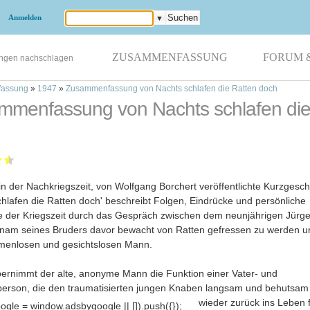
Anmelden
▼
ZUSAMMENFASSUNG
FORUM 
ungen nachschlagen
assung
»
1947
»
Zusammenfassung von Nachts schlafen die Ratten doch
mmenfassung von Nachts schlafen die
in der Nachkriegszeit, von Wolfgang Borchert veröffentlichte Kurzgesch
chlafen die Ratten doch' beschreibt Folgen, Eindrücke und persönliche
e der Kriegszeit durch das Gespräch zwischen dem neunjährigen Jürge
nam seines Bruders davor bewacht von Ratten gefressen zu werden u
menlosen und gesichtslosen Mann.
bernimmt der alte, anonyme Mann die Funktion einer Vater- und
erson, die den traumatisierten jungen Knaben langsam und behutsam
wieder zurück ins Leben 
gle = window.adsbygoogle || []).push({});