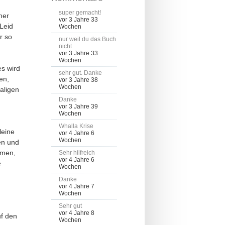
super gemacht!
ner
vor 3 Jahre 33
 Leid
Wochen
r so
nur weil du das Buch
nicht
vor 3 Jahre 33
Wochen
es wird
sehr gut. Danke
en,
vor 3 Jahre 38
Wochen
aligen
Danke
vor 3 Jahre 39
Wochen
Whalla Krise
leine
vor 4 Jahre 6
Wochen
en und
mmen,
Sehr hilfreich
vor 4 Jahre 6
e
Wochen
Danke
vor 4 Jahre 7
Wochen
Sehr gut
vor 4 Jahre 8
uf den
Wochen