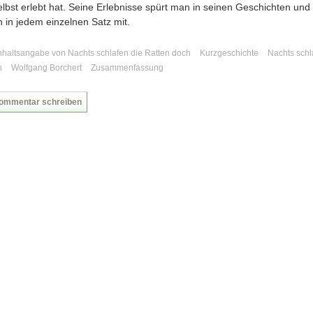
elbst erlebt hat. Seine Erlebnisse spürt man in seinen Geschichten und 
 in jedem einzelnen Satz mit.
nhaltsangabe von Nachts schlafen die Ratten doch
Kurzgeschichte
Nachts schl
h
Wolfgang Borchert
Zusammenfassung
ommentar schreiben