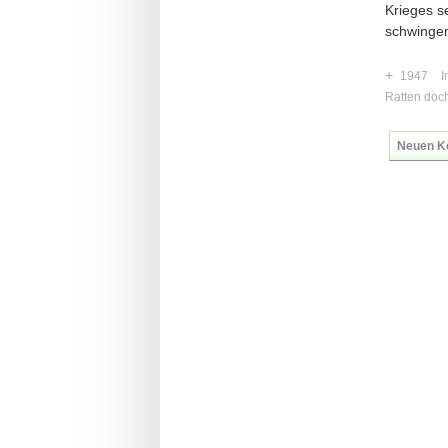
Krieges s
schwingen
+
1947
I
Ratten doc
Neuen K