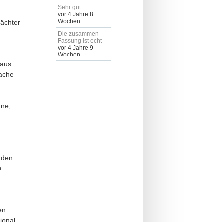
Sehr gut
vor 4 Jahre 8
Wochen
ächter
Die zusammen
Fassung ist echt
vor 4 Jahre 9
Wochen
raus.
wache
nne,
r den
n
en
ional