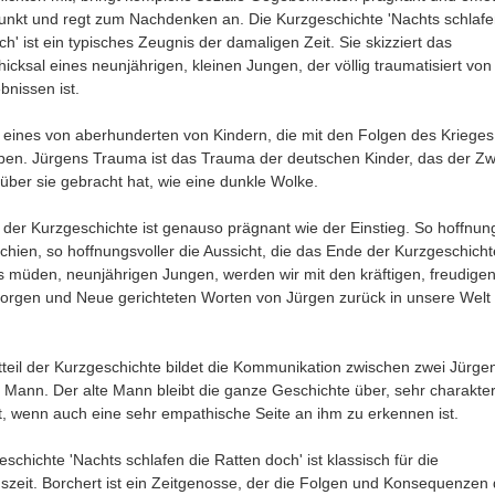
unkt und regt zum Nachdenken an. Die Kurzgeschichte 'Nachts schlafe
h' ist ein typisches Zeugnis der damaligen Zeit. Sie skizziert das
icksal eines neunjährigen, kleinen Jungen, der völlig traumatisiert von
bnissen ist.
t eines von aberhunderten von Kindern, die mit den Folgen des Krieges
en. Jürgens Trauma ist das Trauma der deutschen Kinder, das der Zw
 über sie gebracht hat, wie eine dunkle Wolke.
der Kurzgeschichte ist genauso prägnant wie der Einstieg. So hoffnun
chien, so hoffnungsvoller die Aussicht, die das Ende der Kurzgeschichte
es müden, neunjährigen Jungen, werden wir mit den kräftigen, freudige
orgen und Neue gerichteten Worten von Jürgen zurück in unsere Welt
teil der Kurzgeschichte bildet die Kommunikation zwischen zwei Jürge
 Mann. Der alte Mann bleibt die ganze Geschichte über, sehr charakter
t, wenn auch eine sehr empathische Seite an ihm zu erkennen ist.
schichte 'Nachts schlafen die Ratten doch' ist klassisch für die
szeit. Borchert ist ein Zeitgenosse, der die Folgen und Konsequenzen