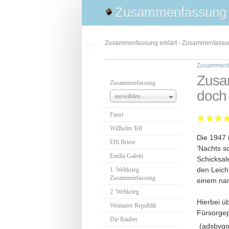
Zusammenfassung
Zusammenfassung erklärt - Zusammenfass
Zusammenf
Zusa
Zusammenfassung
doch
auswählen...
Faust
Willhelm Tell
Die 1947 
Effi Briest
'Nachts s
Emilia Galotti
Schicksal
den Leich
1. Weltkrieg
Zusammenfassung
einem na
2. Weltkrieg
Hierbei ü
Weimarer Republik
Fürsorgep
Die Räuber
(adsbygoo