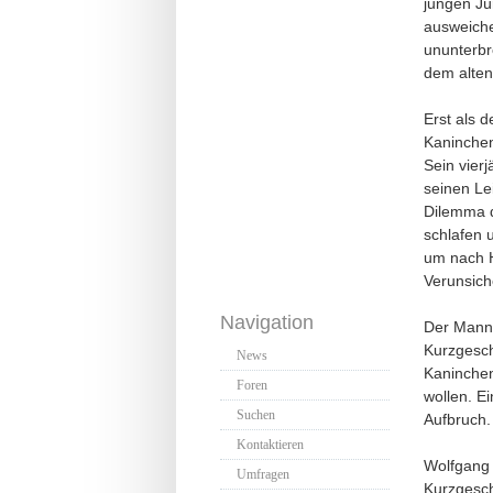
jungen Jü
ausweiche
ununterbr
dem alten
Erst als 
Kaninchen
Sein vier
seinen Le
Dilemma d
schlafen 
um nach H
Verunsich
Navigation
Der Mann 
Kurzgesch
News
Kaninchen
Foren
wollen. E
Suchen
Aufbruch.
Kontaktieren
Wolfgang 
Umfragen
Kurzgesch