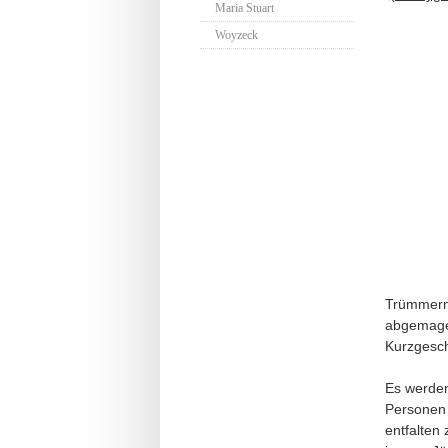
Maria Stuart
Woyzeck
Trümmern 
abgemager
Kurzgesch
Es werden
Personen 
entfalten