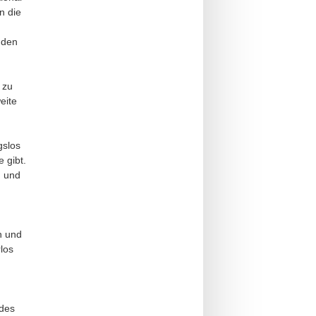
n die
 den
 zu
eite
gslos
 gibt.
n und
n und
los
 des