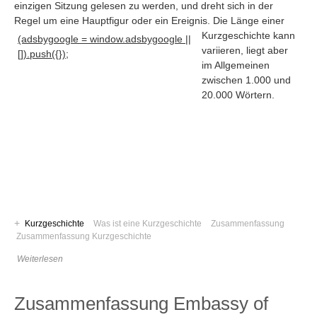
einzigen Sitzung gelesen zu werden, und dreht sich in der
Regel um eine Hauptfigur oder ein Ereignis
. Die Länge einer
Kurzgeschichte kann
(adsbygoogle = window.adsbygoogle ||
variieren, liegt aber
[]).push({});
im Allgemeinen
zwischen 1.000 und
20.000 Wörtern.
+
Kurzgeschichte
Was ist eine Kurzgeschichte
Zusammenfassung
Navigation
Zusammenfassung Kurzgeschichte
News
Weiterlesen
Foren
Suchen
Zusammenfassung Embassy of
Kontaktieren