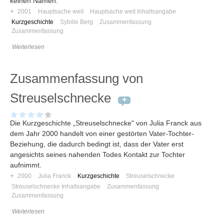
keinen Namen.
+
2001
Hauptsache weit
Hauptsache weit Inhaltsangabe
Kurzgeschichte
Sybille Berg
Zusammenfassung
Zusammenfassung
Weiterlesen
Zusammenfassung von
Streuselschnecke
Die Kurzgeschichte „Streuselschnecke" von Julia Franck aus
dem Jahr 2000 handelt von einer gestörten Vater-Tochter-
Beziehung, die dadurch bedingt ist, dass der Vater erst
angesichts seines nahenden Todes Kontakt zur Tochter
aufnimmt.
+
2000
Julia Franck
Kurzgeschichte
Streuselschnecke
Streuselschnecke Inhaltsangabe
Zusammenfassung
Zusammenfassung
Weiterlesen