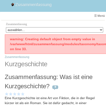
Zusammenfassung
☰ Menü
Zusammenfassung
Faust
warning: Creating default object from empty value in
/var/www/html/zusammenfassung/modules/taxonomy/taxon
Willhelm Tell
on line 33.
Effi Briest
Zusammenfassung
Emilia Galotti
Kurzgeschichte
1. Weltkrieg Zusammenfassung
2. Weltkrieg
Zusammenfassung: Was ist eine
Weimarer Republik
Die Räuber
Kurzgeschichte?
Maria Stuart
Woyzeck
Eine Kurzgeschichte ist eine Art von Fiktion, die in der Regel
kürzer ist als ein Roman. Sie ist dafür gedacht, in einer