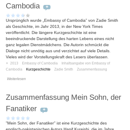
Umfragen
Cambodia
Letzte Beiträge
Ursprünglich wurde „Embassy of Cambodia” von Zadie Smith
als Geschichte, im Jahr 2013, in der New York Times
Aktive Forenbeiträge
veröffentlicht. Die längere Kurzgeschichte ist eine
Dies ist das Forum um neue Funktionen und Information zu Wünschen
beeindruckende Darstellung des harten Lebens eines nicht
Regeln (Bitte vor dem posten lesen)
ganz legalen Dienstmädchens. Die Autorin schmückt die
Regeln (Bitte vor dem posten lesen)
Dialoge nicht unnötig aus und verzichtet auf viele Details.
Regeln (Bitte vor dem posten lesen)
Vieles wird der Vorstellungskraft des Lesers überlassen.
Wei
+
2013
Embassy of Cambodia
Inhaltsangabe von Embassy of
Cambodia
Kurzgeschichte
Zadie Smith
Zusammenfassung
Weiterlesen
Zusammenfassung Mein Sohn, der
Fanatiker
"Mein Sohn, der Fanatiker" ist eine Kurzgeschichte des
englisch-pakistanischen Autors Hanif Kureishi, die im Jahre