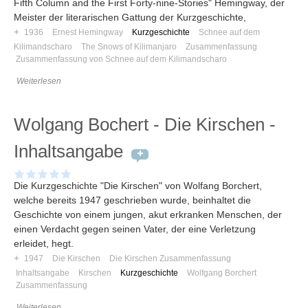
Fifth Column and the First Forty-nine-Stories" Hemingway, der
Meister der literarischen Gattung der Kurzgeschichte,
+
1936
Ernest Hemingway
Kurzgeschichte
Schnee auf dem
Kilimandscharo
The Snows of Kilimanjaro
Zusammenfassung
Zusammenfassung von Schnee auf dem Kilimandscharo
Weiterlesen
Wolgang Bochert - Die Kirschen -
Inhaltsangabe
Die Kurzgeschichte "Die Kirschen" von Wolfang Borchert,
welche bereits 1947 geschrieben wurde, beinhaltet die
Geschichte von einem jungen, akut erkranken Menschen, der
einen Verdacht gegen seinen Vater, der eine Verletzung
erleidet, hegt.
+
1947
Die Kirschen
Die Kirschen Zusammenfassung
Inhaltsangabe
Kirschen
Kurzgeschichte
Wolfgang Borchert
Zusammenfassung
Weiterlesen