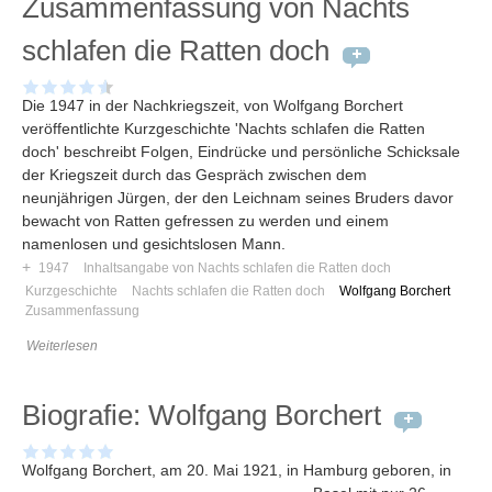
Zusammenfassung von Nachts
Umfragen
Letzte Beiträge
schlafen die Ratten doch
Die 1947 in der Nachkriegszeit, von Wolfgang Borchert
Aktive Forenbeiträge
veröffentlichte Kurzgeschichte 'Nachts schlafen die Ratten
Dies ist das Forum um neue Funktionen und Information zu Wünschen
doch' beschreibt Folgen, Eindrücke und persönliche Schicksale
Regeln (Bitte vor dem posten lesen)
der Kriegszeit durch das Gespräch zwischen dem
Regeln (Bitte vor dem posten lesen)
neunjährigen Jürgen, der den Leichnam seines Bruders davor
Regeln (Bitte vor dem posten lesen)
bewacht von Ratten gefressen zu werden und einem
Wei
namenlosen und gesichtslosen Mann.
+
1947
Inhaltsangabe von Nachts schlafen die Ratten doch
Kurzgeschichte
Nachts schlafen die Ratten doch
Wolfgang Borchert
Zusammenfassung
Weiterlesen
Biografie: Wolfgang Borchert
Wolfgang Borchert, am 20
. Mai 1921, in Hamburg geboren, in