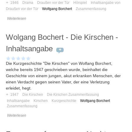
+
1946
Drama
Draußen vor der Tür
Hörspiel
Inhaltsangabe von
Draußen vor der Tür
Wolfgang Borchert
Zusammenfassung
Weiterlesen
Wolgang Bochert - Die Kirschen -
Inhaltsangabe
Die Kurzgeschichte "Die Kirschen" von Wolfang Borchert,
welche bereits 1947 geschrieben wurde, beinhaltet die
Geschichte von einem jungen, akut erkranken Menschen, der
einen Verdacht gegen seinen Vater, der eine Verletzung
erleidet, hegt.
Navigation
+
1947
Die Kirschen
Die Kirschen Zusammenfassung
Inhaltsangabe
Kirschen
Kurzgeschichte
Wolfgang Borchert
News
Zusammenfassung
Foren
Weiterlesen
Suchen
Kontaktieren