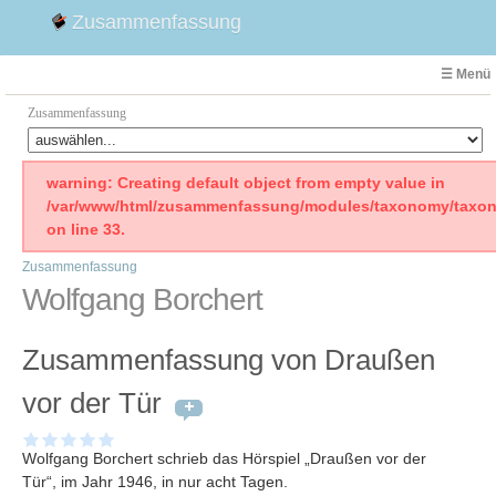
Zusammenfassung
☰ Menü
Zusammenfassung
Faust
warning: Creating default object from empty value in
/var/www/html/zusammenfassung/modules/taxonomy/taxon
Willhelm Tell
on line 33.
Effi Briest
Zusammenfassung
Emilia Galotti
Wolfgang Borchert
1. Weltkrieg Zusammenfassung
2. Weltkrieg
Zusammenfassung von Draußen
Weimarer Republik
Die Räuber
vor der Tür
Maria Stuart
Woyzeck
Wolfgang Borchert schrieb das Hörspiel „Draußen vor der
Tür“, im Jahr 1946, in nur acht Tagen.