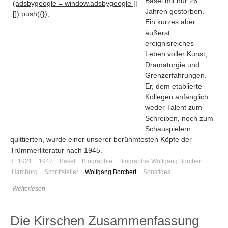
Basel mit nur 26
(adsbygoogle = window.adsbygoogle ||
Jahren gestorben.
[]).push({});
Ein kurzes aber
äußerst
ereignisreiches
Leben voller Kunst,
Dramaturgie und
Grenzerfahrungen.
Er, dem etablierte
Kollegen anfänglich
weder Talent zum
Schreiben, noch zum
Schauspielern
quittierten, wurde einer unserer berühmtesten Köpfe der
Trümmerliteratur nach 1945.
+
1921
1947
Basel
Biographie
Biographie Wolfgang Borchert
Hamburg
Schriftsteller
Wolfgang Borchert
Sonstiges
Weiterlesen
Die Kirschen Zusammenfassung