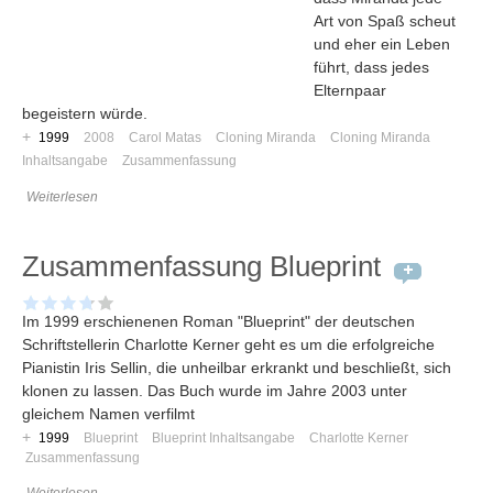
Umfragen
Art von Spaß scheut
Letzte Beiträge
und eher ein Leben
führt, dass jedes
Elternpaar
Aktive Forenbeiträge
begeistern würde.
Dies ist das Forum um neue Funktionen und Information zu Wünschen
+
1999
2008
Carol Matas
Cloning Miranda
Cloning Miranda
Regeln (Bitte vor dem posten lesen)
Inhaltsangabe
Zusammenfassung
Regeln (Bitte vor dem posten lesen)
Weiterlesen
Regeln (Bitte vor dem posten lesen)
Wei
Zusammenfassung Blueprint
Im 1999 erschienenen Roman "Blueprint" der deutschen
Schriftstellerin Charlotte Kerner geht es um die erfolgreiche
Pianistin Iris Sellin, die unheilbar erkrankt und beschließt, sich
klonen zu lassen. Das Buch wurde im Jahre 2003 unter
gleichem Namen verfilmt
+
1999
Blueprint
Blueprint Inhaltsangabe
Charlotte Kerner
Zusammenfassung
Weiterlesen