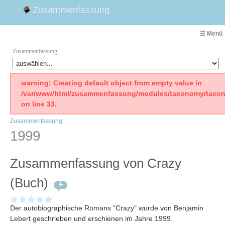
Zusammenfassung
☰ Menü
Zusammenfassung
Faust
warning: Creating default object from empty value in
/var/www/html/zusammenfassung/modules/taxonomy/taxon
Willhelm Tell
on line 33.
Effi Briest
Zusammenfassung
Emilia Galotti
1999
1. Weltkrieg Zusammenfassung
2. Weltkrieg
Zusammenfassung von Crazy
Weimarer Republik
Die Räuber
(Buch)
Maria Stuart
Woyzeck
Der autobiographische Romans "Crazy" wurde von Benjamin
Lebert geschrieben und erschienen im Jahre 1999.