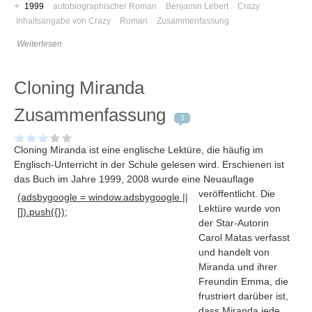
+
1999
autobiographischer Roman
Benjamin Lebert
Crazy
Inhaltsangabe von Crazy
Roman
Zusammenfassung
Weiterlesen
Cloning Miranda
Zusammenfassung
3
Cloning Miranda ist eine englische Lektüre, die häufig im
Englisch-Unterricht in der Schule gelesen wird. Erschienen ist
das Buch im Jahre 1999, 2008 wurde eine Neuauflage
veröffentlicht
. Die
(adsbygoogle = window.adsbygoogle ||
Lektüre wurde von
[]).push({});
Navigation
der Star-Autorin
Carol Matas verfasst
News
und handelt von
Foren
Miranda und ihrer
Freundin Emma, die
Suchen
frustriert darüber ist,
Kontaktieren
dass Miranda jede