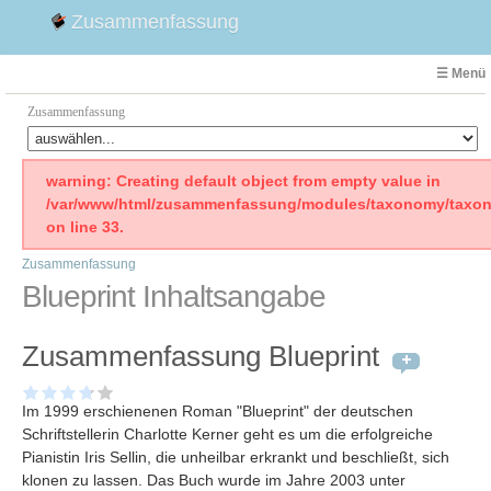
Zusammenfassung
☰ Menü
Zusammenfassung
Faust
warning: Creating default object from empty value in
/var/www/html/zusammenfassung/modules/taxonomy/taxon
Willhelm Tell
on line 33.
Effi Briest
Zusammenfassung
Emilia Galotti
Blueprint Inhaltsangabe
1. Weltkrieg Zusammenfassung
2. Weltkrieg
Zusammenfassung Blueprint
Weimarer Republik
Die Räuber
Im 1999 erschienenen Roman "Blueprint" der deutschen
Maria Stuart
Schriftstellerin Charlotte Kerner geht es um die erfolgreiche
Woyzeck
Pianistin Iris Sellin, die unheilbar erkrankt und beschließt, sich
klonen zu lassen. Das Buch wurde im Jahre 2003 unter