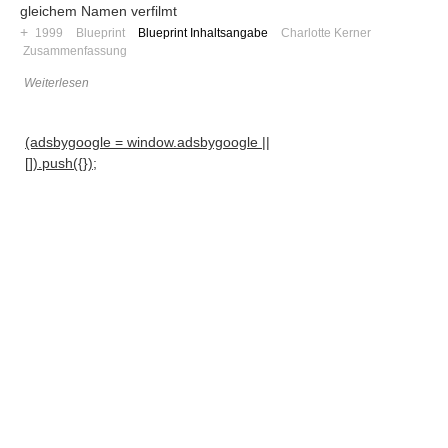
gleichem Namen verfilmt
+
1999
Blueprint
Blueprint Inhaltsangabe
Charlotte Kerner
Zusammenfassung
Weiterlesen
(adsbygoogle = window.adsbygoogle ||
[]).push({});
Navigation
News
Foren
Suchen
Kontaktieren