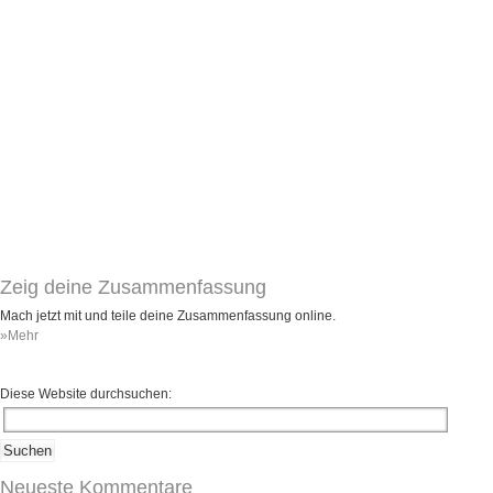
Umfragen
Letzte Beiträge
Aktive Forenbeiträge
Dies ist das Forum um neue Funktionen und Information zu Wünschen
Regeln (Bitte vor dem posten lesen)
Regeln (Bitte vor dem posten lesen)
Regeln (Bitte vor dem posten lesen)
Wei
Zeig deine Zusammenfassung
Mach jetzt mit und teile deine Zusammenfassung online.
»Mehr
Diese Website durchsuchen:
Neueste Kommentare