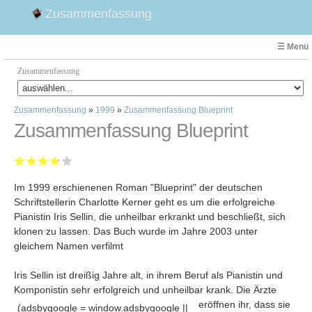
Zusammenfassung
☰ Menü
Zusammenfassung
Zusammenfassung
»
1999
»
Zusammenfassung Blueprint
Faust
Zusammenfassung Blueprint
Willhelm Tell
Effi Briest
Emilia Galotti
Im 1999 erschienenen Roman "Blueprint" der deutschen
1. Weltkrieg Zusammenfassung
Schriftstellerin Charlotte Kerner geht es um die erfolgreiche
2. Weltkrieg
Pianistin Iris Sellin, die unheilbar erkrankt und beschließt, sich
Weimarer Republik
klonen zu lassen. Das Buch wurde im Jahre 2003 unter
gleichem Namen verfilmt
Die Räuber
Maria Stuart
Iris Sellin ist dreißig Jahre alt, in ihrem Beruf als Pianistin und
Woyzeck
Komponistin sehr erfolgreich und unheilbar krank
. Die Ärzte
eröffnen ihr, dass sie
(adsbygoogle = window.adsbygoogle ||