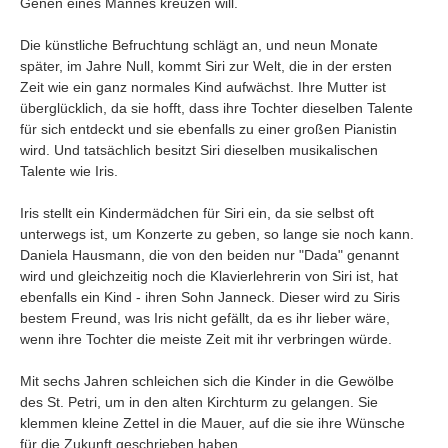
Genen eines Mannes kreuzen will.
Umfragen
Letzte Beiträge
Die künstliche Befruchtung schlägt an, und neun Monate
später, im Jahre Null, kommt Siri zur Welt, die in der ersten
Zeit wie ein ganz normales Kind aufwächst. Ihre Mutter ist
Aktive Forenbeiträge
überglücklich, da sie hofft, dass ihre Tochter dieselben Talente
Dies ist das Forum um neue Funktionen und Information zu Wünschen
für sich entdeckt und sie ebenfalls zu einer großen Pianistin
Regeln (Bitte vor dem posten lesen)
wird. Und tatsächlich besitzt Siri dieselben musikalischen
Regeln (Bitte vor dem posten lesen)
Talente wie Iris.
Regeln (Bitte vor dem posten lesen)
Wei
Iris stellt ein Kindermädchen für Siri ein, da sie selbst oft
unterwegs ist, um Konzerte zu geben, so lange sie noch kann.
Daniela Hausmann, die von den beiden nur "Dada" genannt
wird und gleichzeitig noch die Klavierlehrerin von Siri ist, hat
ebenfalls ein Kind - ihren Sohn Janneck. Dieser wird zu Siris
bestem Freund, was Iris nicht gefällt, da es ihr lieber wäre,
wenn ihre Tochter die meiste Zeit mit ihr verbringen würde.
Mit sechs Jahren schleichen sich die Kinder in die Gewölbe
des St. Petri, um in den alten Kirchturm zu gelangen. Sie
klemmen kleine Zettel in die Mauer, auf die sie ihre Wünsche
für die Zukunft geschrieben haben.