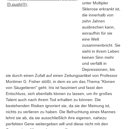
unter Multipler
[]).push({});
Sklerose erkrankt ist,
die innerhalb von
zehn Jahren
ausbrechen kann,
woraufhin für sie
eine Welt
zusammenbricht. Sie
sieht in ihrem Leben
keinen Sinn mehr
und verfällt in
Depressionen, bis
sie durch einen Zufall auf einen Zeitungsartikel von Professor
Mortimer G. Fisher stößt, in dem es um das Thema "Klonen
von Säugetieren" geht. Iris ist fasziniert und fasst den
Navigation
Entschluss, sich ebenfalls klonen zu lassen, um ihr großes
Talent auch nach ihrem Tod erhalten zu können. Die
News
bestehenden Risiken ignoriert sie, da sie der Meinung ist,
Foren
nichts zu verlieren zu haben. Die Befruchtung eines Mannes
Suchen
lehnt sie ab, da sie ausschließlich ihre eigenen, nahezu
perfekten Gene weitergeben will und diese nicht mit den
Kontaktieren